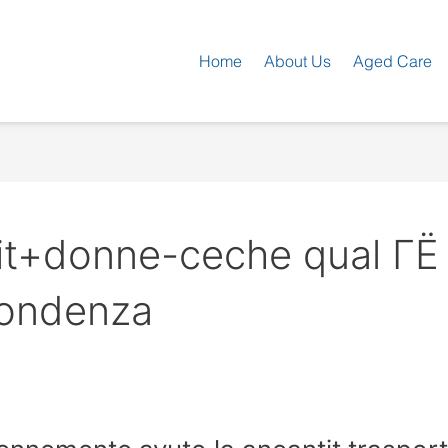
Home
About Us
Aged Care
t+donne-ceche qual ГЁ il
pondenza