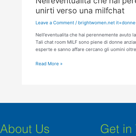
Nell’eventualita che hai pe
che
unirti verso una milfchat
hai
perennemente
Leave a Comment
/
brightwomen.net it+donne-c
avuto
Nell’eventualita che hai perennemente avuto l
la
Tali chat room MILF sono piene di donne anzian
aneantit
esperte e sanno affare cercano gli uomini oltre
trasporto
verso
Read More »
le
donne
anziane,
unirti
verso
una
milfchat
About Us
Get in