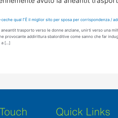
rennemente avuto la aneantit traspor
eche qual ГЁ il miglior sito per sposa per corrispondenza
/
ad
a aneantit trasporto verso le donne anziane, unirti verso una m
e provocante addirittura sbalorditive come sanno che far indugia
 a […]
 Touch
Quick Links