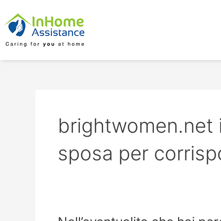
Skip
to
content
brightwomen.net i
sposa per corris
Nell’eventualita