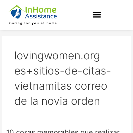
Skip
to
content
lovingwomen.org
es+sitios-de-citas-
vietnamitas correo
de la novia orden
10 cosas memorables que realizar
10