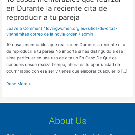
cosas
en Durante la reciente cita de
memorables
reproducir a tu pareja
que
realizar
Leave a Comment
/
lovingwomen.org es+sitios-de-citas-
en
vietnamitas correo de la novia orden
/
admin
Durante
la
10 cosas memorables que realizar en Durante la reciente cita
reciente
de reproducir a tu pareja No importa si has distinguido a esa
cita
alma particular en una uso de citas o En Caso De Que os
de
conoceis desde realiza tiempo, ahora es tu oportunidad de
reproducir
ocurrir lapso con esa ser y tienes que elaborar cualquier lo […]
a
Read More »
tu
pareja
About Us