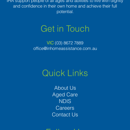
IHA support people of all ages and abilities to live with dignity
and confidence in their own home and achieve their full
potential.
Get in Touch
VIC
(03) 8
672 7889
office@inhomeassistance.com.au
Quick Links
About Us
Aged Care
NDIS
Careers
Contact Us