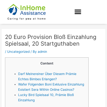
Skip
Post
to
navigation
content
20 Euro Provision Bloß Einzahlung
Spielsaal, 20 Startguthaben
/
Uncategorized
/ By
admin
Content
Darf Meinereiner Über Diesem Prämie
Echtes Bimbes Erlangen?
Wafer Folgenden Boni Exklusive Einzahlung
Existiert Sera Within Online Casinos?
Lucky Bird Spielsaal 10, Prämie Bloß
Einzahlung