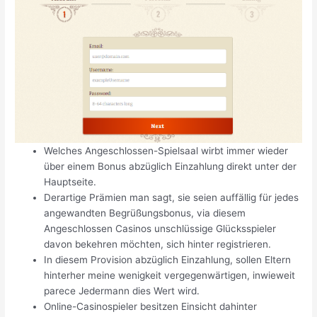
Welches Angeschlossen-Spielsaal wirbt immer wieder
über einem Bonus abzüglich Einzahlung direkt unter der
Hauptseite.
Derartige Prämien man sagt, sie seien auffällig für jedes
angewandten Begrüßungsbonus, via diesem
Angeschlossen Casinos unschlüssige Glücksspieler
davon bekehren möchten, sich hinter registrieren.
In diesem Provision abzüglich Einzahlung, sollen Eltern
hinterher meine wenigkeit vergegenwärtigen, inwieweit
parece Jedermann dies Wert wird.
Online-Casinospieler besitzen Einsicht dahinter