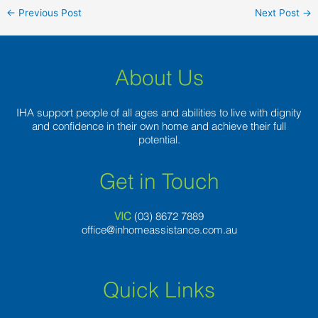
←
Previous Post
Next Post
→
About Us
IHA support people of all ages and abilities to live with dignity
and confidence in their own home and achieve their full
potential.
Get in Touch
VIC
(03) 8
672 7889
office@inhomeassistance.com.au
Quick Links