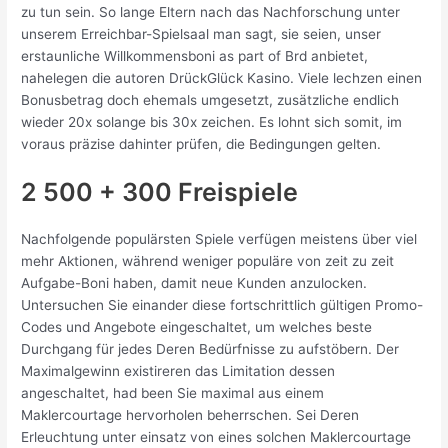
zu tun sein. So lange Eltern nach das Nachforschung unter
unserem Erreichbar-Spielsaal man sagt, sie seien, unser
erstaunliche Willkommensboni as part of Brd anbietet,
nahelegen die autoren DrückGlück Kasino. Viele lechzen einen
Bonusbetrag doch ehemals umgesetzt, zusätzliche endlich
wieder 20x solange bis 30x zeichen. Es lohnt sich somit, im
voraus präzise dahinter prüfen, die Bedingungen gelten.
2 500 + 300 Freispiele
Nachfolgende populärsten Spiele verfügen meistens über viel
mehr Aktionen, während weniger populäre von zeit zu zeit
Aufgabe-Boni haben, damit neue Kunden anzulocken.
Untersuchen Sie einander diese fortschrittlich gültigen Promo-
Codes und Angebote eingeschaltet, um welches beste
Durchgang für jedes Deren Bedürfnisse zu aufstöbern. Der
Maximalgewinn existireren das Limitation dessen
angeschaltet, had been Sie maximal aus einem
Maklercourtage hervorholen beherrschen. Sei Deren
Erleuchtung unter einsatz von eines solchen Maklercourtage