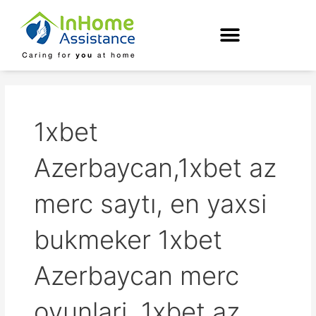
Skip
to
content
1xbet
Azerbaycan,1xbet az
merc saytı, en yaxsi
bukmeker 1xbet
Azerbaycan merc
oyunlari, 1xbet az,