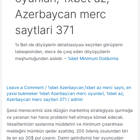
Azerbaycan merc
saytlari 371
1x Bet-də döyüşlərin detalizasiyası keçirilən görüşlərin
təbəqəsindən, eləcə də çıxış edən döyüşçülərin
məşhurluğundan asılıdır. –
1xbet Minimum Doldurma
Leave a Comment
/
1xbet Azerbaycan,1xbet az merc saytı, en
yaxsi bukmeker 1xbet Azerbaycan merc oyunlari, 1xbet az,
Azerbaycan merc saytlari 371
/
admin
Şəxsi meneceriniz sizə düzgün marketinq strategiyası qurmağa
və yaranan hər hansı problemi həll etməyə kömək edəcək.
Vəsaitlərinizin saxlanma müddətini və minimum çıxarılması
məbləğini mümkün qədər azaltdıq. 200 ödəniş üsulundan biri
ilə ən azı 30$ pul çıxarın. Daimi gətirdiyiniz hər oyunçudan