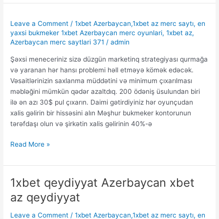
Leave a Comment
/
1xbet Azerbaycan,1xbet az merc saytı, en
yaxsi bukmeker 1xbet Azerbaycan merc oyunlari, 1xbet az,
Azerbaycan merc saytlari 371
/
admin
Şəxsi meneceriniz sizə düzgün marketinq strategiyası qurmağa
və yaranan hər hansı problemi həll etməyə kömək edəcək.
Vəsaitlərinizin saxlanma müddətini və minimum çıxarılması
məbləğini mümkün qədər azaltdıq. 200 ödəniş üsulundan biri
ilə ən azı 30$ pul çıxarın. Daimi gətirdiyiniz hər oyunçudan
xalis gəlirin bir hissəsini alın Məşhur bukmeker kontorunun
tərəfdaşı olun və şirkətin xalis gəlirinin 40%-ə
Read More »
1xbet qeydiyyat Azerbaycan xbet
1xbet
qeydiyyat
az qeydiyyat
Azerbaycan
xbet
Leave a Comment
/
1xbet Azerbaycan,1xbet az merc saytı, en