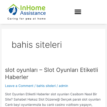
Skip
to
content
bahis siteleri
slot oyunları – Slot Oyunları Etiketli
slot
oyunları
Haberler
–
Slot
Leave a Comment
/
bahis siteleri
/
admin
Oyunları
Slot Oyunları Etiketli Haberler slot oyunları Casibom Nasıl Bir
Etiketli
Site? Sahabet Haksız Slot Düzeneği Gerçek paralı slot oyunları
Haberler
Canlı bayi oyunlarımızla bu canlı casino vızıltısını yaşayın,