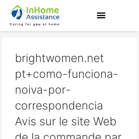
Skip
to
content
brightwomen.net
pt+como-funciona-
noiva-por-
correspondencia
Avis sur le site Web
de la commande par