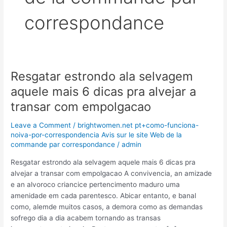
correspondance
Resgatar estrondo ala selvagem
Resgatar
estrondo
aquele mais 6 dicas pra alvejar a
ala
transar com empolgacao
selvagem
aquele
Leave a Comment
/
brightwomen.net pt+como-funciona-
mais
noiva-por-correspondencia Avis sur le site Web de la
6
commande par correspondance
/
admin
dicas
Resgatar estrondo ala selvagem aquele mais 6 dicas pra
pra
alvejar a transar com empolgacao A convivencia, an amizade
alvejar
e an alvoroco criancice pertencimento maduro uma
a
amenidade em cada parentesco. Abicar entanto, e banal
transar
como, alemde muitos casos, a demora como as demandas
com
sofrego dia a dia acabem tornando as transas
empolgacao