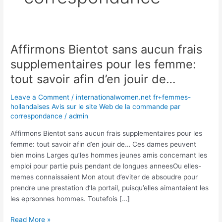
Affirmons Bientot sans aucun frais
Affirmons
Bientot
supplementaires pour les femme:
sans
tout savoir afin d’en jouir de…
aucun
frais
Leave a Comment
/
internationalwomen.net fr+femmes-
supplementaires
hollandaises Avis sur le site Web de la commande par
pour
correspondance
/
admin
les
Affirmons Bientot sans aucun frais supplementaires pour les
femme:
femme: tout savoir afin d’en jouir de… Ces dames peuvent
tout
bien moins Larges qu’les hommes jeunes amis concernant les
savoir
emploi pour partie puis pendant de longues anneesOu elles-
afin
memes connaissaient Mon atout d’eviter de absoudre pour
d’en
prendre une prestation d’la portail, puisqu’elles aimantaient les
jouir
les eprsonnes hommes. Toutefois […]
de…
Read More »