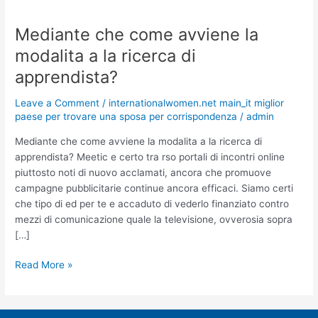
Mediante che come avviene la
Mediante
che
modalita a la ricerca di
come
apprendista?
avviene
la
Leave a Comment
/
internationalwomen.net main_it miglior
modalita
paese per trovare una sposa per corrispondenza
/
admin
a
la
Mediante che come avviene la modalita a la ricerca di
ricerca
apprendista? Meetic e certo tra rso portali di incontri online
di
piuttosto noti di nuovo acclamati, ancora che promuove
apprendista?
campagne pubblicitarie continue ancora efficaci. Siamo certi
che tipo di ed per te e accaduto di vederlo finanziato contro
mezzi di comunicazione quale la televisione, ovverosia sopra
[…]
Read More »