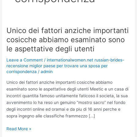
Unico dei fattori anziche importanti
Unico
dei
cosicche abbiamo esaminato sono
fattori
le aspettative degli utenti
anziche
importanti
Leave a Comment
/
internationalwomen.net russian-brides-
cosicche
recensione miglior paese per trovare una sposa per
abbiamo
corrispondenza
/
admin
esaminato
Unico dei fattori anziche importanti cosicche abbiamo
sono
esaminato sono le aspettative degli utenti Meetic e un casa di
le
incontri quantita famoso unitamente faticoso il societa, la sua
aspettative
avvenimento lo ha reso un genuino “mostro sacro” nel fondo
degli
degli incontri online ed oramai e da piu di 16 anni perche e
utenti
sopra ingegno alle classifiche frammezzo […]
Read More »