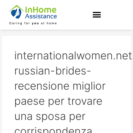
Skip
to
content
internationalwomen.net
russian-brides-
recensione miglior
paese per trovare
una sposa per
corrispondenza