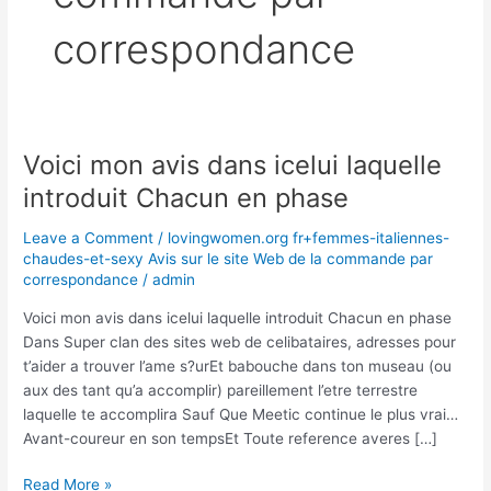
correspondance
Voici mon avis dans icelui laquelle
Voici
mon
introduit Chacun en phase
avis
dans
Leave a Comment
/
lovingwomen.org fr+femmes-italiennes-
icelui
chaudes-et-sexy Avis sur le site Web de la commande par
correspondance
/
admin
laquelle
introduit
Voici mon avis dans icelui laquelle introduit Chacun en phase
Chacun
Dans Super clan des sites web de celibataires, adresses pour
en
t’aider a trouver l’ame s?urEt babouche dans ton museau (ou
phase
aux des tant qu’a accomplir) pareillement l’etre terrestre
laquelle te accomplira Sauf Que Meetic continue le plus vrai…
Avant-coureur en son tempsEt Toute reference averes […]
Read More »