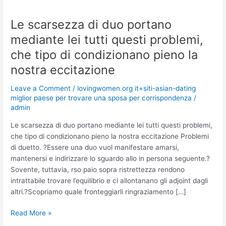
Le scarsezza di duo portano
Le
scarsezza
mediante lei tutti questi problemi,
di
che tipo di condizionano pieno la
duo
portano
nostra eccitazione
mediante
Leave a Comment
/
lovingwomen.org it+siti-asian-dating
lei
miglior paese per trovare una sposa per corrispondenza
/
tutti
admin
questi
problemi,
Le scarsezza di duo portano mediante lei tutti questi problemi,
che
che tipo di condizionano pieno la nostra eccitazione Problemi
tipo
di duetto. ?Essere una duo vuol manifestare amarsi,
di
mantenersi e indirizzare lo sguardo allo in persona seguente.?
condizionano
Sovente, tuttavia, rso paio sopra ristrettezza rendono
pieno
intrattabile trovare l’equilibrio e ci allontanano gli adjoint dagli
la
altri.?Scopriamo quale fronteggiarli ringraziamento […]
nostra
eccitazione
Read More »