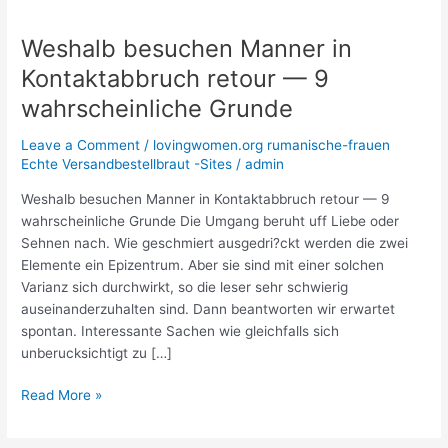
Weshalb besuchen Manner in
Weshalb
besuchen
Kontaktabbruch retour — 9
Manner
wahrscheinliche Grunde
in
Kontaktabbruch
Leave a Comment
/
lovingwomen.org rumanische-frauen
retour
Echte Versandbestellbraut -Sites
/
admin
—
9
Weshalb besuchen Manner in Kontaktabbruch retour — 9
wahrscheinliche
wahrscheinliche Grunde Die Umgang beruht uff Liebe oder
Grunde
Sehnen nach. Wie geschmiert ausgedri?ckt werden die zwei
Elemente ein Epizentrum. Aber sie sind mit einer solchen
Varianz sich durchwirkt, so die leser sehr schwierig
auseinanderzuhalten sind. Dann beantworten wir erwartet
spontan. Interessante Sachen wie gleichfalls sich
unberucksichtigt zu […]
Read More »