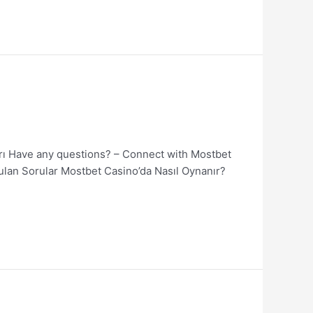
ları Have any questions? – Connect with Mostbet
ulan Sorular Mostbet Casino’da Nasıl Oynanır?