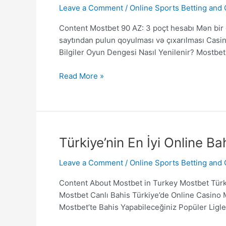
Leave a Comment
/
Online Sports Betting and
Casino
Bu
Content Mostbet 90 AZ: 3 poçt hesabı Mən bi
gün
saytından pulun qoyulması və çıxarılması Cas
570
Bilgiler Oyun Dengesi Nasıl Yenilenir? Mostbe
AZN
bonus
Read More »
qazanın!
Ən
yaxşı
yuvalar
Türkiye’nin
Türkiye’nin En İyi Online Bah
En
Leave a Comment
/
Online Sports Betting and
İyi
Online
Content About Mostbet in Turkey Mostbet Türk
Bahis
Mostbet Canlı Bahis Türkiye’de Online Casino 
Şirketi
Mostbet’te Bahis Yapabileceğiniz Popüler Ligle