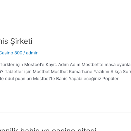
is Şirketi
 Casino 800
/
admin
r Türkler için Mostbet’e Kayıt: Adım Adım Mostbet’te masa oyun
i? Tabletler için Mostbet Mostbet Kumarhane Yazılımı Sıkça Sor
e ödül puanları Mostbet’te Bahis Yapabileceğiniz Popüler
nilir bahis ve casino sitesi