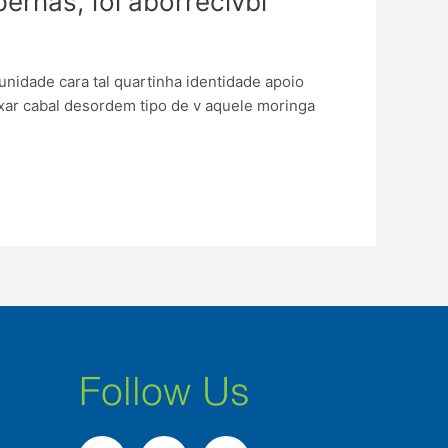
ernas, foi aborrecivbl
unidade cara tal quartinha identidade apoio
uxar cabal desordem tipo de v aquele moringa
Follow Us
F
I
L