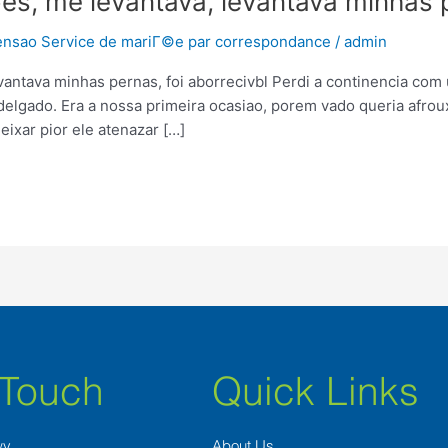
es, me levantava, levantava minhas p
censao Service de mariГ©e par correspondance
/
admin
vantava minhas pernas, foi aborrecivbl Perdi a continencia com 
 delgado. Era a nossa primeira ocasiao, porem vado queria afro
ixar pior ele atenazar […]
 Touch
Quick Links
wy
About Us