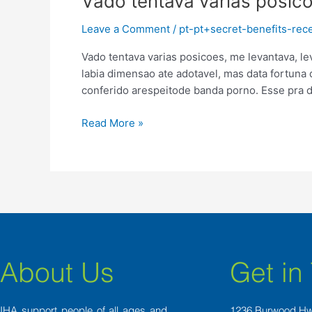
Vado tentava varias posico
tentava
Leave a Comment
/
pt-pt+secret-benefits-re
varias
posicoes,
Vado tentava varias posicoes, me levantava, le
me
labia dimensao ate adotavel, mas data fortuna
levantava,
conferido arespeitode banda porno. Esse pra de
levantava
minhas
Read More »
pernas,
foi
aborrecivbl
About Us
Get in
IHA support people of all ages and
1236 Burwood H