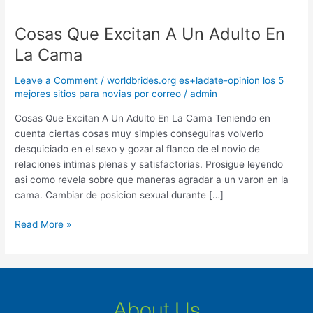
Cosas Que Excitan A Un Adulto En
Cosas
Que
La Cama
Excitan
A
Leave a Comment
/
worldbrides.org es+ladate-opinion los 5
Un
mejores sitios para novias por correo
/
admin
Adulto
Cosas Que Excitan A Un Adulto En La Cama Teniendo en
En
cuenta ciertas cosas muy simples conseguiras volverlo
La
desquiciado en el sexo y gozar al flanco de el novio de
Cama
relaciones intimas plenas y satisfactorias. Prosigue leyendo
asi­ como revela sobre que maneras agradar a un varon en la
cama. Cambiar de posicion sexual durante […]
Read More »
About Us