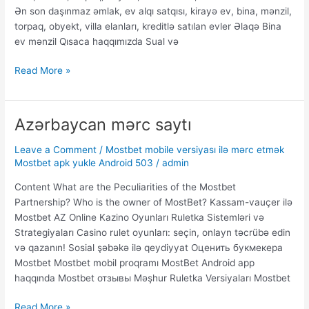
obyekt,
Ən son daşınmaz əmlak, ev alqı satqısı, kirayə ev, bina, mənzil,
bina,
torpaq, obyekt, villa elanları, kreditlə satılan evler Əlaqə Bina
bina
ev mənzil Qısaca haqqımızda Sual və
ev,
mənzil,
Read More »
villa,
kreditle
satilan
Azərbaycan mərc saytı
Azərbaycan
evler
mərc
Leave a Comment
/
Mostbet mobile versiyası ilə mərc etmək
saytı
Mostbet apk yukle Android 503
/
admin
Content What are the Peculiarities of the Mostbet
Partnership? Who is the owner of MostBet? Kassam-vauçer ilə
Mostbet AZ Online Kazino Oyunları Ruletka Sistemləri və
Strategiyaları Casino rulet oyunları: seçin, onlayn təcrübə edin
və qazanın! Sosial şəbəkə ilə qeydiyyat Оценить букмекера
Mostbet Mostbet mobil proqramı MostBet Android app
haqqında Mostbet отзывы Məşhur Ruletka Versiyaları Mostbet
Read More »