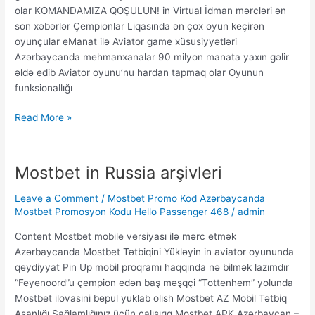
olar KOMANDAMIZA QOŞULUN! in Virtual İdman mərcləri ən
son xəbərlər Çempionlar Liqasında ən çox oyun keçirən
oyunçular eManat ilə Aviator game xüsusiyyətləri
Azərbaycanda mehmanxanalar 90 milyon manata yaxın gəlir
əldə edib Aviator oyunu’nu hardan tapmaq olar Oyunun
funksionallığı
Read More »
Mostbet in Russia arşivleri
Mostbet
in
Leave a Comment
/
Mostbet Promo Kod Azərbaycanda
Russia
Mostbet Promosyon Kodu Hello Passenger 468
/
admin
arşivleri
Content Mostbet mobile versiyası ilə mərc etmək
Azərbaycanda Mostbet Tətbiqini Yükləyin in aviator oyununda
qeydiyyat Pin Up mobil proqramı haqqında nə bilmək lazımdır
“Feyenoord”u çempion edən baş məşqçi “Tottenhem” yolunda
Mostbet ilovasini bepul yuklab olish Mostbet AZ Mobil Tətbiq
Asanlığı Sağlamlığınız üçün çalışırıq Mostbet APK Azərbaycan –