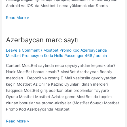
Android və IOS-da Mostbet-i necə yükləmək olar Sports
Read More »
Azərbaycan mərc saytı
Azərbaycan
mərc
Leave a Comment
/
Mostbet Promo Kod Azərbaycanda
saytı
Mostbet Promosyon Kodu Hello Passenger 468
/
admin
Content MostBet saytında necə qeydiyyatdan keçmək olar?
Nədir MostBet bonus hesabı? MostBet Azerbaycan ödəniş
metodları – Depozit və çıxarış E-Mail vasitəsilə qeydiyyatdan
keçin Mostbet Az Online Kazino Oyunları İdman mərcləri
haqqında MostBet giriş edərkən olan problemlər Təyyarə
Oyunu Mostbet Mostbet Aviator game MostBet-də təqdim
olunan bonuslar və promo-aksiyalar (MostBet бонус) Mostbet
Promo Kod Azərbaycanda Mostbet
Read More »