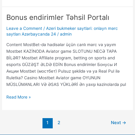
Bonus endirimler Təhsil Portalı
Bonus
endirimler
Leave a Comment
/
Azeri bukmeker saytlari: onlayn mərc
Təhsil
saytları Azərbaycanda 24
/
admin
Portalı
Content MostBet-də hadisələr üçün canlı mərc və yayım
Mostbet KAZİNODA Aviator game SLOTUNU NECƏ TAPA
BİLƏR? Mostbet Affiliate program, betting on sports and
esports GÜZƏŞT ƏLDƏ EDİN Bonus endirimler Бонусы И
Акции Mostbet (мостбет) Pulsuz şəkildə və ya Real Pul ilə
Ruletka? Casino Mostbet Aviator game OYUNUN
MÜSLÜMANLARI VƏ ƏSAS YÜKLƏRİ Ən yaxşı kazinolarda pul
Read More »
1
2
Next
→