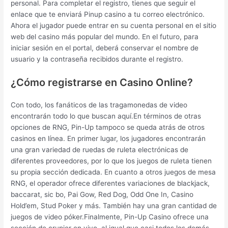
personal. Para completar el registro, tienes que seguir el
enlace que te enviará Pinup casino a tu correo electrónico.
Ahora el jugador puede entrar en su cuenta personal en el sitio
web del casino más popular del mundo. En el futuro, para
iniciar sesión en el portal, deberá conservar el nombre de
usuario y la contraseña recibidos durante el registro.
¿Cómo registrarse en Casino Online?
Con todo, los fanáticos de las tragamonedas de video
encontrarán todo lo que buscan aquí.En términos de otras
opciones de RNG, Pin-Up tampoco se queda atrás de otros
casinos en línea. En primer lugar, los jugadores encontrarán
una gran variedad de ruedas de ruleta electrónicas de
diferentes proveedores, por lo que los juegos de ruleta tienen
su propia sección dedicada. En cuanto a otros juegos de mesa
RNG, el operador ofrece diferentes variaciones de blackjack,
baccarat, sic bo, Pai Gow, Red Dog, Odd One In, Casino
Hold’em, Stud Poker y más. También hay una gran cantidad de
juegos de video póker.Finalmente, Pin-Up Casino ofrece una
sección de crupier en vivo, al igual que casi todos los demás