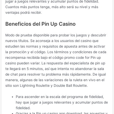
jugar a juegos relevantes y acumular puntos de fidelidad.
Cuantos más puntos tenga, más alto será su nivel y más
ventajas podrá recibir.
Beneficios del Pin Up Casino
Modo de prueba disponible para probar los juegos y descubrir
nuevos títulos. Se aconseja a los usuarios del casino que
estudien las normas y requisitos de apuesta antes de activar
la promoción y el código. Los términos y condiciones de cada
recompensa recibida bajo el código promo code for Pin up
casino pueden variar. La respuesta del especialista de pin up
te llegará en 5 minutos, así que intenta no abandonar la sala
de chat para resolver tu problema más rápidamente. De igual
manera, algunas de las variaciones de la ruleta en vivo en el
sitio son Lightning Roulette y Double Ball Roulette.
Para ascender en la escala del programa de fidelidad,
hay que jugar a juegos relevantes y acumular puntos de
fidelidad.
Gracias a la Pin up casino app download, las apuestas y