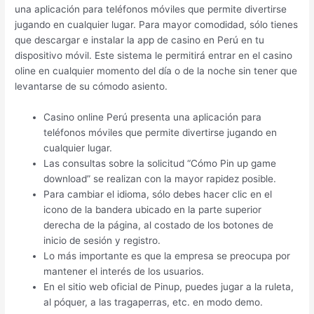
una aplicación para teléfonos móviles que permite divertirse
jugando en cualquier lugar. Para mayor comodidad, sólo tienes
que descargar e instalar la app de casino en Perú en tu
dispositivo móvil. Este sistema le permitirá entrar en el casino
oline en cualquier momento del día o de la noche sin tener que
levantarse de su cómodo asiento.
Casino online Perú presenta una aplicación para
teléfonos móviles que permite divertirse jugando en
cualquier lugar.
Las consultas sobre la solicitud “Cómo Pin up game
download” se realizan con la mayor rapidez posible.
Para cambiar el idioma, sólo debes hacer clic en el
icono de la bandera ubicado en la parte superior
derecha de la página, al costado de los botones de
inicio de sesión y registro.
Lo más importante es que la empresa se preocupa por
mantener el interés de los usuarios.
En el sitio web oficial de Pinup, puedes jugar a la ruleta,
al póquer, a las tragaperras, etc. en modo demo.