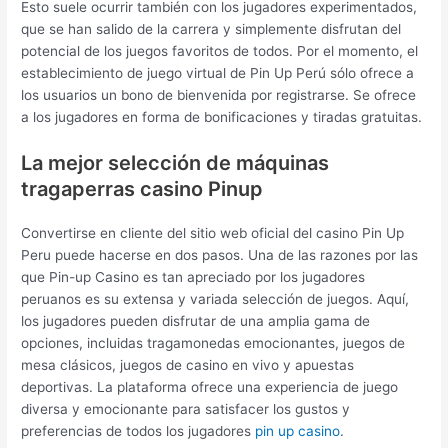
Esto suele ocurrir también con los jugadores experimentados,
que se han salido de la carrera y simplemente disfrutan del
potencial de los juegos favoritos de todos. Por el momento, el
establecimiento de juego virtual de Pin Up Perú sólo ofrece a
los usuarios un bono de bienvenida por registrarse. Se ofrece
a los jugadores en forma de bonificaciones y tiradas gratuitas.
La mejor selección de máquinas
tragaperras casino Pinup
Convertirse en cliente del sitio web oficial del casino Pin Up
Peru puede hacerse en dos pasos. Una de las razones por las
que Pin-up Casino es tan apreciado por los jugadores
peruanos es su extensa y variada selección de juegos. Aquí,
los jugadores pueden disfrutar de una amplia gama de
opciones, incluidas tragamonedas emocionantes, juegos de
mesa clásicos, juegos de casino en vivo y apuestas
deportivas. La plataforma ofrece una experiencia de juego
diversa y emocionante para satisfacer los gustos y
preferencias de todos los jugadores
pin up casino
.