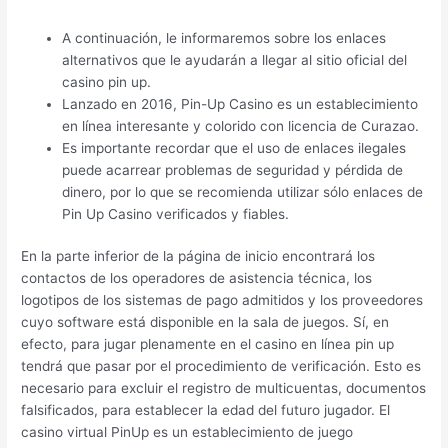
A continuación, le informaremos sobre los enlaces
alternativos que le ayudarán a llegar al sitio oficial del
casino pin up.
Lanzado en 2016, Pin-Up Casino es un establecimiento
en línea interesante y colorido con licencia de Curazao.
Es importante recordar que el uso de enlaces ilegales
puede acarrear problemas de seguridad y pérdida de
dinero, por lo que se recomienda utilizar sólo enlaces de
Pin Up Casino verificados y fiables.
En la parte inferior de la página de inicio encontrará los
contactos de los operadores de asistencia técnica, los
logotipos de los sistemas de pago admitidos y los proveedores
cuyo software está disponible en la sala de juegos. Sí, en
efecto, para jugar plenamente en el casino en línea pin up
tendrá que pasar por el procedimiento de verificación. Esto es
necesario para excluir el registro de multicuentas, documentos
falsificados, para establecer la edad del futuro jugador. El
casino virtual PinUp es un establecimiento de juego