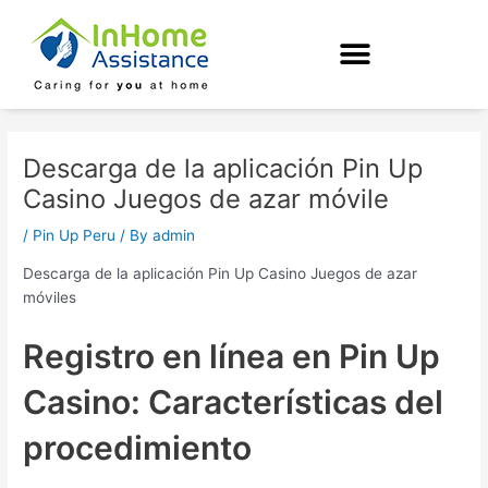
Skip
Post
to
navigation
content
Descarga de la aplicación Pin Up
Casino Juegos de azar móvile
/
Pin Up Peru
/ By
admin
Descarga de la aplicación Pin Up Casino Juegos de azar
móviles
Registro en línea en Pin Up
Casino: Características del
procedimiento