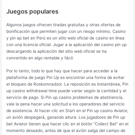
Juegos populares
Algunos juegos ofrecen tiradas gratuitas y otras ofertas de
bonificación que permiten jugar con un riesgo mínimo. Casino
y pin ap bet en Perú es un sitio web oficial de casino en línea
con una licencia oficial. Jugar a la aplicación del casino pin up
descargando la aplicación del sitio web oficial se ha
convertido en algo rentable y fácil.
Por lo tanto, todo lo que hay que hacer para acceder a la
plataforma de juego Pin Up es encontrar una forma de evitar
el bloqueo de Roskomnadzor. La reposición es instantánea, Pin
up casino withdrawal time puede variar según la cantidad y el
servicio de pago. Si Pin up casino problemas de abstinencia,
vale la pena hacer una solicitud a los operadores del servicio
de asistencia. Al hacer clic en Start en el Pin up casino Aviator,
un avión despegará, ganando altura. Los jugadores de Pin up
bet Aviator tienen que hacer clic en el botón “Collect Bet” en el
momento deseado, antes de que el avión salga del campo de