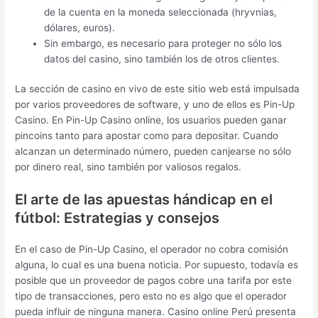
de la cuenta en la moneda seleccionada (hryvnias,
dólares, euros).
Sin embargo, es necesario para proteger no sólo los
datos del casino, sino también los de otros clientes.
La sección de casino en vivo de este sitio web está impulsada
por varios proveedores de software, y uno de ellos es Pin-Up
Casino. En Pin-Up Casino online, los usuarios pueden ganar
pincoins tanto para apostar como para depositar. Cuando
alcanzan un determinado número, pueden canjearse no sólo
por dinero real, sino también por valiosos regalos.
El arte de las apuestas hándicap en el
fútbol: Estrategias y consejos
En el caso de Pin-Up Casino, el operador no cobra comisión
alguna, lo cual es una buena noticia. Por supuesto, todavía es
posible que un proveedor de pagos cobre una tarifa por este
tipo de transacciones, pero esto no es algo que el operador
pueda influir de ninguna manera. Casino online Perú presenta