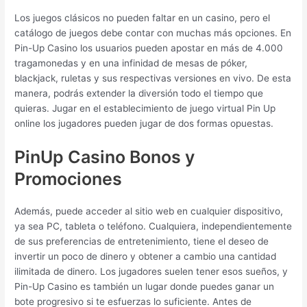
Los juegos clásicos no pueden faltar en un casino, pero el
catálogo de juegos debe contar con muchas más opciones. En
Pin-Up Casino los usuarios pueden apostar en más de 4.000
tragamonedas y en una infinidad de mesas de póker,
blackjack, ruletas y sus respectivas versiones en vivo. De esta
manera, podrás extender la diversión todo el tiempo que
quieras. Jugar en el establecimiento de juego virtual Pin Up
online los jugadores pueden jugar de dos formas opuestas.
PinUp Casino Bonos y
Promociones
Además, puede acceder al sitio web en cualquier dispositivo,
ya sea PC, tableta o teléfono. Cualquiera, independientemente
de sus preferencias de entretenimiento, tiene el deseo de
invertir un poco de dinero y obtener a cambio una cantidad
ilimitada de dinero. Los jugadores suelen tener esos sueños, y
Pin-Up Casino es también un lugar donde puedes ganar un
bote progresivo si te esfuerzas lo suficiente. Antes de