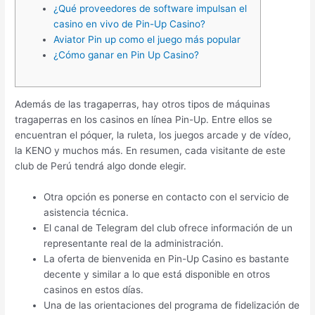
¿Qué proveedores de software impulsan el
casino en vivo de Pin-Up Casino?
Aviator Pin up como el juego más popular
¿Cómo ganar en Pin Up Casino?
Además de las tragaperras, hay otros tipos de máquinas
tragaperras en los casinos en línea Pin-Up. Entre ellos se
encuentran el póquer, la ruleta, los juegos arcade y de vídeo,
la KENO y muchos más. En resumen, cada visitante de este
club de Perú tendrá algo donde elegir.
Otra opción es ponerse en contacto con el servicio de
asistencia técnica.
El canal de Telegram del club ofrece información de un
representante real de la administración.
La oferta de bienvenida en Pin-Up Casino es bastante
decente y similar a lo que está disponible en otros
casinos en estos días.
Una de las orientaciones del programa de fidelización de