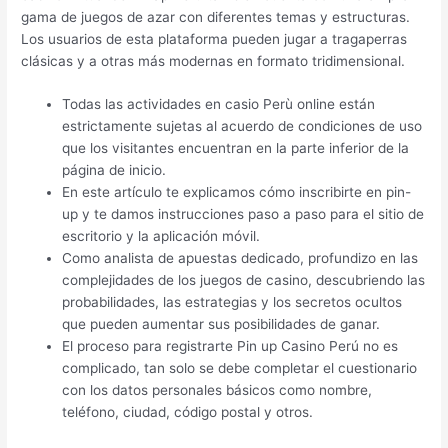
gama de juegos de azar con diferentes temas y estructuras.
Los usuarios de esta plataforma pueden jugar a tragaperras
clásicas y a otras más modernas en formato tridimensional.
Todas las actividades en casio Perù online están
estrictamente sujetas al acuerdo de condiciones de uso
que los visitantes encuentran en la parte inferior de la
página de inicio.
En este artículo te explicamos cómo inscribirte en pin-
up y te damos instrucciones paso a paso para el sitio de
escritorio y la aplicación móvil.
Como analista de apuestas dedicado, profundizo en las
complejidades de los juegos de casino, descubriendo las
probabilidades, las estrategias y los secretos ocultos
que pueden aumentar sus posibilidades de ganar.
El proceso para registrarte Pin up Casino Perú no es
complicado, tan solo se debe completar el cuestionario
con los datos personales básicos como nombre,
teléfono, ciudad, código postal y otros.