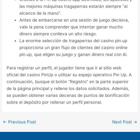
las mejores máquinas tragaperras estarán siempre “al
alcance de la mano”.
Antes de embarcarse en una sesión de juego decisiva,
vale la pena comprender que intentar ganar mucho
dinero siempre conlleva un alto riesgo.
La enorme selección de tragaperras del casino pin.up
proporciona un gran flujo de clientes del casino online
pin.up, que eligen su juego y ganan dinero real con él.
Para registrar un perfil, el jugador tiene que ir al sitio web
oficial del casino PinUp o utilizar su espejo operativo Pin Up. A
continuación, busque el botón “Registro” en la parte superior
de la página principal y rellene los datos solicitados. Además,
se pueden obtener varias decenas de puntos de bonificación
sobre el depósito por rellenar un perfil personal.
←
Previous Post
Next Post
→