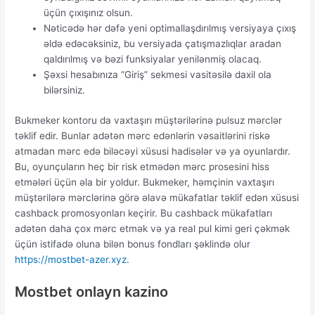
üçün çıxışınız olsun.
Nəticədə hər dəfə yeni optimallaşdırılmış versiyaya çıxış
əldə edəcəksiniz, bu versiyada çatışmazlıqlar aradan
qaldırılmış və bəzi funksiyalar yenilənmiş olacaq.
Şəxsi hesabınıza “Giriş” sekmesi vasitəsilə daxil ola
bilərsiniz.
Bukmeker kontoru da vaxtaşırı müştərilərinə pulsuz mərclər
təklif edir. Bunlar adətən mərc edənlərin vəsaitlərini riskə
atmadan mərc edə biləcəyi xüsusi hadisələr və ya oyunlardır.
Bu, oyunçuların heç bir risk etmədən mərc prosesini hiss
etmələri üçün əla bir yoldur. Bukmeker, həmçinin vaxtaşırı
müştərilərə mərclərinə görə əlavə mükafatlar təklif edən xüsusi
cashback promosyonları keçirir. Bu cashback mükafatları
adətən daha çox mərc etmək və ya real pul kimi geri çəkmək
üçün istifadə oluna bilən bonus fondları şəklində olur
https://mostbet-azer.xyz
.
Mostbet onlayn kazino