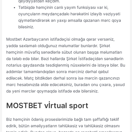
qeydiyyatdan keçdim.
Tətbiqdə həmçinin canlı yayım funksiyası var ki,
oyunçuların meydançadakı hərəkətini izləyib vəziyyəti
qiymətləndirərək ən yaxşı əmsalla qazanan mərc qoya
biləsiniz.
Mostbet Azərbaycanın istifadəçisi olmağa qərar versəniz,
yadda saxlamalı olduğunuz məlumatlar bunlardır. Şirkət
həmçinin müvafiq sənədlərlə sübut olunan başqa məlumatları
da tələb edə bilər. Bəzi hallarda Şirkət İstifadəçidən sənədlərin
notarius qaydasında təsdiqlənmiş nüsxələrini də istəyə bilər. Bu
addımlar tamamlandıqdan sonra mərciniz dərhal qəbul
ediləcək. Matç bitdikdən dərhal sonra isə mərcin qazancınızı
mərc hesabınızda əldə edəcəksiniz, buradan onu çıxara, yaxud
da yeni mərclər qoymaqda istifadə edə bilərsiniz.
MOSTBET vİrtual sport
Biz həmçinin ödəniş proseslərimizlə bağlı tam şəffaflığı təklif
edirik, bütün əməliyyatların təhlükəsiz və təhlükəsiz olmasını