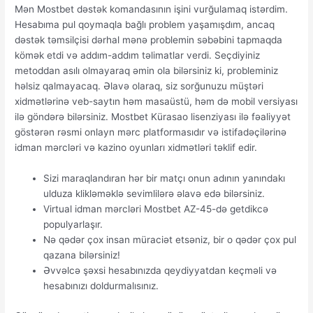
Mən Mostbet dəstək komandasının işini vurğulamaq istərdim.
Hesabıma pul qoymaqla bağlı problem yaşamışdım, ancaq
dəstək təmsilçisi dərhal mənə problemin səbəbini tapmaqda
kömək etdi və addım-addım təlimatlar verdi. Seçdiyiniz
metoddan asılı olmayaraq əmin ola bilərsiniz ki, probleminiz
həlsiz qalmayacaq. Əlavə olaraq, siz sorğunuzu müştəri
xidmətlərinə veb-saytın həm masaüstü, həm də mobil versiyası
ilə göndərə bilərsiniz. Mostbet Kürasao lisenziyası ilə fəaliyyət
göstərən rəsmi onlayn mərc platformasıdır və istifadəçilərinə
idman mərcləri və kazino oyunları xidmətləri təklif edir.
Sizi maraqlandıran hər bir matçı onun adının yanındakı
ulduza klikləməklə sevimlilərə əlavə edə bilərsiniz.
Virtual idman mərcləri Mostbet AZ-45-də getdikcə
populyarlaşır.
Nə qədər çox insan müraciət etsəniz, bir o qədər çox pul
qazana bilərsiniz!
Əvvəlcə şəxsi hesabınızda qeydiyyatdan keçməli və
hesabınızı doldurmalısınız.