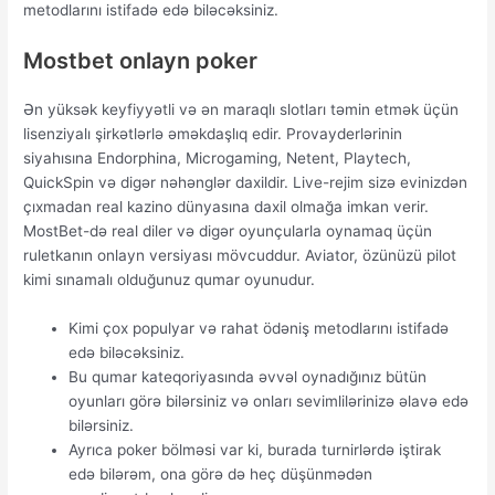
metodlarını istifadə edə biləcəksiniz.
Mostbet onlayn poker
Ən yüksək keyfiyyətli və ən maraqlı slotları təmin etmək üçün
lisenziyalı şirkətlərlə əməkdaşlıq edir. Provayderlərinin
siyahısına Endorphina, Microgaming, Netent, Playtech,
QuickSpin və digər nəhənglər daxildir. Live-rejim sizə evinizdən
çıxmadan real kazino dünyasına daxil olmağa imkan verir.
MostBet-də real diler və digər oyunçularla oynamaq üçün
ruletkanın onlayn versiyası mövcuddur. Aviator, özünüzü pilot
kimi sınamalı olduğunuz qumar oyunudur.
Kimi çox populyar və rahat ödəniş metodlarını istifadə
edə biləcəksiniz.
Bu qumar kateqoriyasında əvvəl oynadığınız bütün
oyunları görə bilərsiniz və onları sevimlilərinizə əlavə edə
bilərsiniz.
Ayrıca poker bölməsi var ki, burada turnirlərdə iştirak
edə bilərəm, ona görə də heç düşünmədən