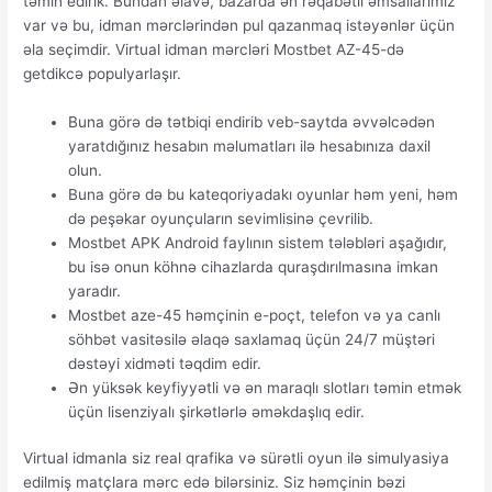
təmin edirik. Bundan əlavə, bazarda ən rəqabətli əmsallarımız
var və bu, idman mərclərindən pul qazanmaq istəyənlər üçün
əla seçimdir. Virtual idman mərcləri Mostbet AZ-45-də
getdikcə populyarlaşır.
Buna görə də tətbiqi endirib veb-saytda əvvəlcədən
yaratdığınız hesabın məlumatları ilə hesabınıza daxil
olun.
Buna görə də bu kateqoriyadakı oyunlar həm yeni, həm
də peşəkar oyunçuların sevimlisinə çevrilib.
Mostbet APK Android faylının sistem tələbləri aşağıdır,
bu isə onun köhnə cihazlarda quraşdırılmasına imkan
yaradır.
Mostbet aze-45 həmçinin e-poçt, telefon və ya canlı
söhbət vasitəsilə əlaqə saxlamaq üçün 24/7 müştəri
dəstəyi xidməti təqdim edir.
Ən yüksək keyfiyyətli və ən maraqlı slotları təmin etmək
üçün lisenziyalı şirkətlərlə əməkdaşlıq edir.
Virtual idmanla siz real qrafika və sürətli oyun ilə simulyasiya
edilmiş matçlara mərc edə bilərsiniz. Siz həmçinin bəzi