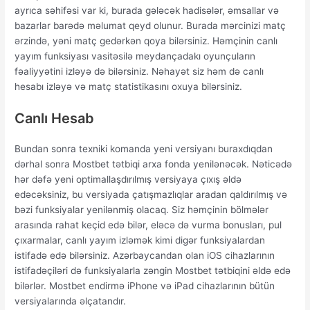
ayrıca səhifəsi var ki, burada gələcək hadisələr, əmsallar və
bazarlar barədə məlumat qeyd olunur. Burada mərcinizi matç
ərzində, yəni matç gedərkən qoya bilərsiniz. Həmçinin canlı
yayım funksiyası vasitəsilə meydançadakı oyunçuların
fəaliyyətini izləyə də bilərsiniz. Nəhayət siz həm də canlı
hesabı izləyə və matç statistikasını oxuya bilərsiniz.
Canlı Hesab
Bundan sonra texniki komanda yeni versiyanı buraxdıqdan
dərhal sonra Mostbet tətbiqi arxa fonda yenilənəcək. Nəticədə
hər dəfə yeni optimallaşdırılmış versiyaya çıxış əldə
edəcəksiniz, bu versiyada çatışmazlıqlar aradan qaldırılmış və
bəzi funksiyalar yenilənmiş olacaq. Siz həmçinin bölmələr
arasında rahat keçid edə bilər, eləcə də vurma bonusları, pul
çıxarmalar, canlı yayım izləmək kimi digər funksiyalardan
istifadə edə bilərsiniz. Azərbaycandan olan iOS cihazlarının
istifadəçiləri də funksiyalarla zəngin Mostbet tətbiqini əldə edə
bilərlər. Mostbet endirmə iPhone və iPad cihazlarının bütün
versiyalarında əlçatandır.