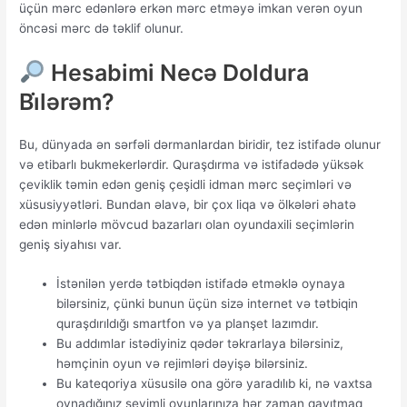
üçün mərc edənlərə erkən mərc etməyə imkan verən oyun
öncəsi mərc də təklif olunur.
Hesabimi Necə Doldura
Bi̇lərəm?
Bu, dünyada ən sərfəli dərmanlardan biridir, tez istifadə olunur
və etibarlı bukmekerlərdir. Quraşdırma və istifadədə yüksək
çeviklik təmin edən geniş çeşidli idman mərc seçimləri və
xüsusiyyətləri. Bundan əlavə, bir çox liqa və ölkələri əhatə
edən minlərlə mövcud bazarları olan oyundaxili seçimlərin
geniş siyahısı var.
İstənilən yerdə tətbiqdən istifadə etməklə oynaya
bilərsiniz, çünki bunun üçün sizə internet və tətbiqin
quraşdırıldığı smartfon və ya planşet lazımdır.
Bu addımlar istədiyiniz qədər təkrarlaya bilərsiniz,
həmçinin oyun və rejimləri dəyişə bilərsiniz.
Bu kateqoriya xüsusilə ona görə yaradılıb ki, nə vaxtsa
oynadığınız sevimli oyunlarınıza hər zaman qayıtmaq