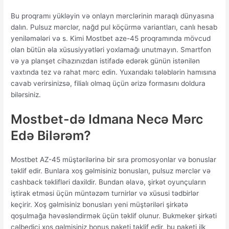
Bu proqramı yükləyin və onlayn mərclərinin maraqlı dünyasına
dalın. Pulsuz mərclər, nağd pul köçürmə variantları, canlı hesab
yeniləmələri və s. Kimi Mostbet aze-45 proqramında mövcud
olan bütün əla xüsusiyyətləri yoxlamağı unutmayın. Smartfon
və ya planşet cihazınızdan istifadə edərək günün istənilən
vaxtında tez və rahat mərc edin. Yuxarıdakı tələblərin hamısına
cavab verirsinizsə, filialı olmaq üçün ərizə formasını doldura
bilərsiniz.
Mostbet-də Idmana Necə Mərc
Edə Bilərəm?
Mostbet AZ-45 müştərilərinə bir sıra promosyonlar və bonuslar
təklif edir. Bunlara xoş gəlmisiniz bonusları, pulsuz mərclər və
cashback təklifləri daxildir. Bundan əlavə, şirkət oyunçuların
iştirak etməsi üçün müntəzəm turnirlər və xüsusi tədbirlər
keçirir. Xoş gəlmisiniz bonusları yeni müştəriləri şirkətə
qoşulmağa həvəsləndirmək üçün təklif olunur. Bukmeker şirkəti
cəlbedici xoş gəlmisiniz bonus paketi təklif edir, bu paketi ilk