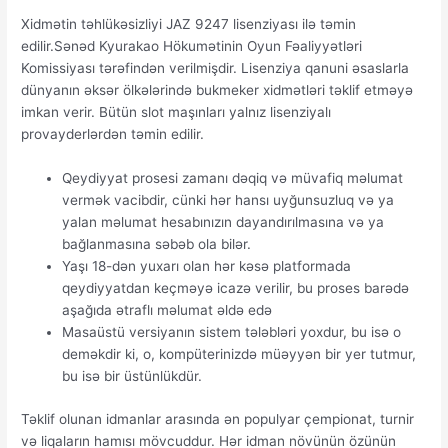
Xidmətin təhlükəsizliyi JAZ 9247 lisenziyası ilə təmin
edilir.Sənəd Kyurakao Hökumətinin Oyun Fəaliyyətləri
Komissiyası tərəfindən verilmişdir. Lisenziya qanuni əsaslarla
dünyanın əksər ölkələrində bukmeker xidmətləri təklif etməyə
imkan verir. Bütün slot maşınları yalnız lisenziyalı
provayderlərdən təmin edilir.
Qeydiyyat prosesi zamanı dəqiq və müvafiq məlumat
vermək vacibdir, cünki hər hansı uyğunsuzluq və ya
yalan məlumat hesabınızın dayandırılmasına və ya
bağlanmasına səbəb ola bilər.
Yaşı 18-dən yuxarı olan hər kəsə platformada
qeydiyyatdan keçməyə icazə verilir, bu proses barədə
aşağıda ətraflı məlumat əldə edə
Masaüstü versiyanın sistem tələbləri yoxdur, bu isə o
deməkdir ki, o, kompüterinizdə müəyyən bir yer tutmur,
bu isə bir üstünlükdür.
Təklif olunan idmanlar arasında ən populyar çempionat, turnir
və liqaların hamısı mövcuddur. Hər idman növünün özünün