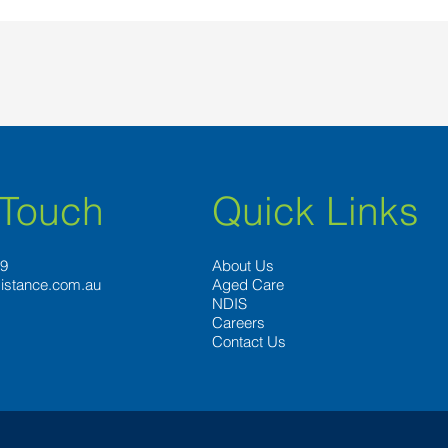
 Touch
Quick Links
89
About Us
istance.com.au
Aged Care
NDIS
Careers
Contact Us