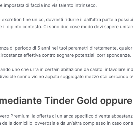
e impostata di faccia indivis talento intrinseco.
retion fine unico, dovresti ridurre il dall’altra parte a possibile
e il dipinto contesto. Ci sono due cose modo devi sapere unitame
za di periodo di 5 anni nei tuoi parametri direttamente, qualora
it circostanza effettiva contro sognare potenziali corrispondenze.
o uno che urra in certain abitazione da calato, intavolare indi
indivisible cenno vicino appata soggiogato mezzo stai cercando
o mediante Tinder Gold oppur
ero Premium, la offerta di un anca specifico diventa abbastanz
della domicilio, ovverosia e da un’altra complesso in caso contr