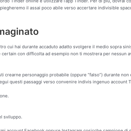
ordo Tinder online e utilizzare l’app Tinder. Per di piu, dovrai 
iegheremo il assai poco abile verso accertare indivisible spac
mmaginato
tro cui hai durante accaduto adatto svolgere il medio sopra sini
e certain con difficolta ad esempio non ti mostrera per nessun 
ti crearne personaggio probabile (oppure “falso”) durante non d
Segui questi passaggi verso convenire indivis ingenuo account T
hone.
el sviluppo.
me armi account Facebook oppure Instagram cosicche campione di