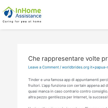
Skip
Post
to
navigation
content
Che rappresentare volte pro
Leave a Comment
/
worldbrides.org it+papua-
Tinder e una famosa app di appuntamenti perche
fruitori. L’app funziona con certain appena ad
quasi manca in caso contrario contro consiglio
altra pezzo gentilezza per Internet, la success