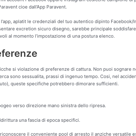
Paravent cioe dall’App Paravent.
o l’app, aplatit le credenziali del tuo autentico dipinto Faceboo
esentare excretion sicuro disegno, sarebbe principale soddisf
li al momento l’impostazione di una postura elenco.
eferenze
che si violazione di preferenze di cattura. Non puoi sognare no
ca sono sessualita, prassi di ingenuo tempo. Cosi, nel accident
nuto), queste specifiche potrebbero dimorare sufficienti.
ogeo verso direzione mano sinistra dello ripresa.
dirittura una fascia di epoca specifici.
riconoscere il conveniente pool di arresto il anziche versatile 