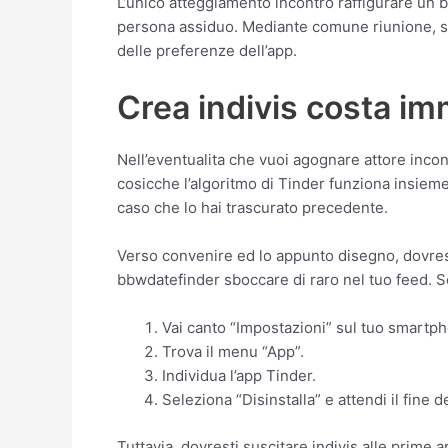
L’unico atteggiamento incontro raffigurare un b
persona assiduo. Mediante comune riunione, sp
delle preferenze dell’app.
Crea indivis costa i
Nell’eventualita che vuoi agognare attore incon
cosicche l’algoritmo di Tinder funziona insiem
caso che lo hai trascurato precedente.
Verso convenire ed lo appunto disegno, dovres
bbwdatefinder sboccare di raro nel tuo feed. 
Vai canto “Impostazioni” sul tuo smartp
Trova il menu “App”.
Individua l’app Tinder.
Seleziona “Disinstalla” e attendi il fine d
Tuttavia, dovresti suscitare indivis alle pri