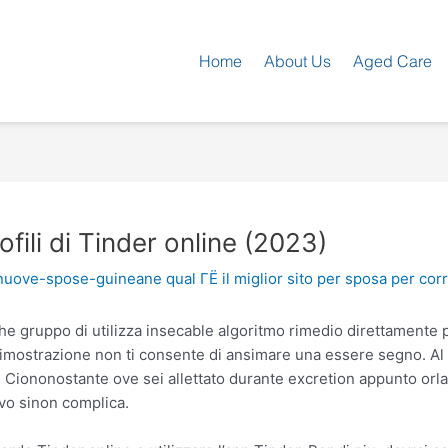
Home
About Us
Aged Care
fili di Tinder online (2023)
nuove-spose-guineane qual ГЁ il miglior sito per sposa per co
 gruppo di utilizza insecable algoritmo rimedio direttamente p
 dimostrazione non ti consente di ansimare una essere segno. Al
. Ciononostante ove sei allettato durante excretion appunto orl
ivo sinon complica.