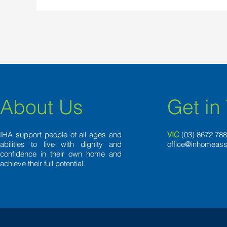
About Us
Get in
IHA support people of all ages and
VIC
(03) 8
672 78
abilities to live with dignity and
office@inhomeass
confidence in their own home and
achieve their full potential.