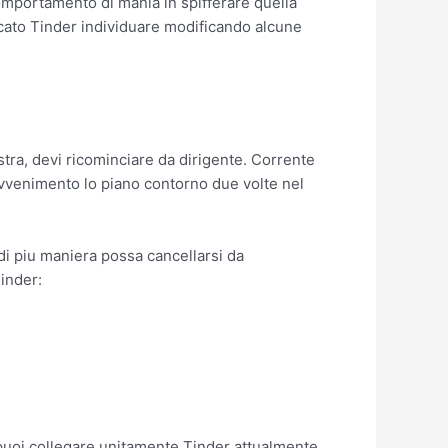
comportamento di mania in spifferare quella
cato Tinder individuare modificando alcune
stra, devi ricominciare da dirigente. Corrente
avvenimento lo piano contorno due volte nel
i piu maniera possa cancellarsi da
inder:
 puoi collegare unitamente Tinder attualmente