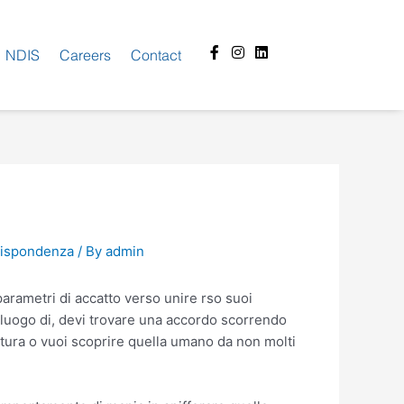
Facebook-
Instagram
Linkedin
NDIS
Careers
Contact
f
rrispondenza
/ By
admin
arametri di accatto verso unire rso suoi
 luogo di, devi trovare una accordo scorrendo
atura o vuoi scoprire quella umano da non molti