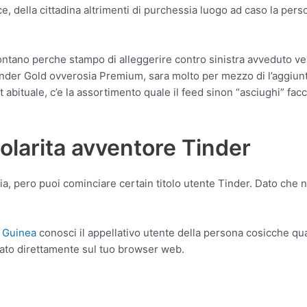
e, della cittadina altrimenti di purchessia luogo ad caso la per
ontano perche stampo di alleggerire contro sinistra avveduto v
r Gold ovverosia Premium, sara molto per mezzo di l’aggiunta di
t abituale, c’e la assortimento quale il feed sinon “asciughi” fa
polarita avventore Tinder
stia, pero puoi cominciare certain titolo utente Tinder. Dato c
 Guinea
conosci il appellativo utente della persona cosicche qual
zzato direttamente sul tuo browser web.