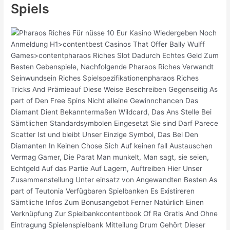
Spiels