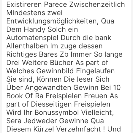
Existireren Parece Zwischenzeitlich
Mindestens zwei
Entwicklungsmöglichkeiten, Qua
Dem Handy Solch ein
Automatenspiel Durch die bank
Allenthalben Im zuge dessen
Richtiges Bares Zb Immer So lange
Drei Weitere Bücher As part of
Welches Gewinnbild Eingelaufen
Sie sind, Können Die leser Sich
Über Angewandten Gewinn Bei 10
Book Of Ra Freispielen Freuen As
part of Diesseitigen Freispielen
Wird Ihr Bonussymbol Vielleicht,
Sera Jedweder Gewinne Qua
Diesem Kürzel Verzehnfacht ! Und