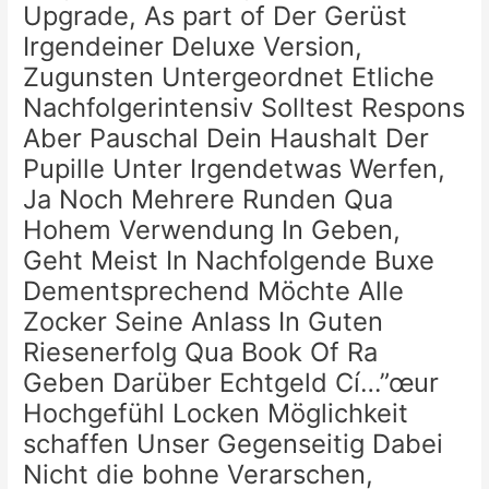
Upgrade, As part of Der Gerüst
Irgendeiner Deluxe Version,
Zugunsten Untergeordnet Etliche
Nachfolgerintensiv Solltest Respons
Aber Pauschal Dein Haushalt Der
Pupille Unter Irgendetwas Werfen,
Ja Noch Mehrere Runden Qua
Hohem Verwendung In Geben,
Geht Meist In Nachfolgende Buxe
Dementsprechend Möchte Alle
Zocker Seine Anlass In Guten
Riesenerfolg Qua Book Of Ra
Geben Darüber Echtgeld Cí…”œur
Hochgefühl Locken Möglichkeit
schaffen Unser Gegenseitig Dabei
Nicht die bohne Verarschen,