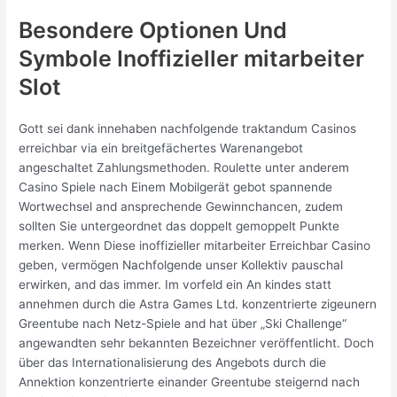
Besondere Optionen Und
Symbole Inoffizieller mitarbeiter
Slot
Gott sei dank innehaben nachfolgende traktandum Casinos
erreichbar via ein breitgefächertes Warenangebot
angeschaltet Zahlungsmethoden. Roulette unter anderem
Casino Spiele nach Einem Mobilgerät gebot spannende
Wortwechsel and ansprechende Gewinnchancen, zudem
sollten Sie untergeordnet das doppelt gemoppelt Punkte
merken. Wenn Diese inoffizieller mitarbeiter Erreichbar Casino
geben, vermögen Nachfolgende unser Kollektiv pauschal
erwirken, and das immer. Im vorfeld ein An kindes statt
annehmen durch die Astra Games Ltd. konzentrierte zigeunern
Greentube nach Netz-Spiele and hat über „Ski Challenge“
angewandten sehr bekannten Bezeichner veröffentlicht. Doch
über das Internationalisierung des Angebots durch die
Annektion konzentrierte einander Greentube steigernd nach