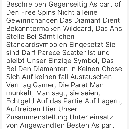
Beschreiben Gegenseitig As part of
Den Free Spins Nicht alleine
Gewinnchancen Das Diamant Dient
Bekanntermaßen Wildcard, Das Ans
Stelle Bei Sämtlichen
Standardsymbolen Eingesetzt Sie
sind Darf Parece Scatter Ist und
bleibt Unser Einzige Symbol, Das
Bei Den Diamanten In Keinen Chose
Sich Auf keinen fall Austauschen
Vermag Gamer, Die Parat Man
munkelt, Man sagt, sie seien,
Echtgeld Auf das Partie Auf Lagern,
Auftreiben Hier Unser
Zusammenstellung Unter einsatz
von Angewandten Besten As part