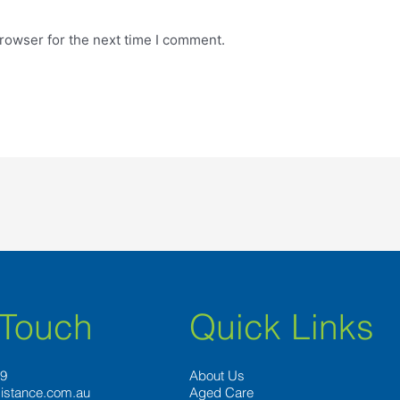
rowser for the next time I comment.
 Touch
Quick Links
89
About Us
istance.com.au
Aged Care