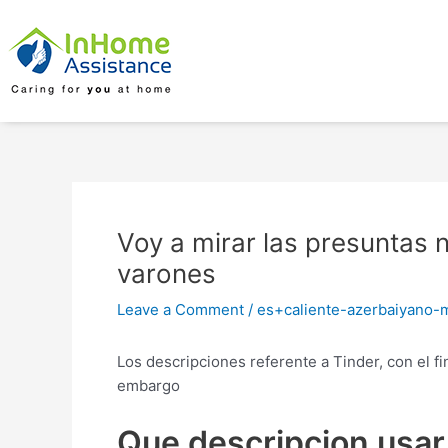
Skip
Post
to
navigation
content
Voy a mirar las presuntas
varones
Leave a Comment
/
es+caliente-azerbaiyano-m
Los descripciones referente a Tinder, con el 
embargo
Que descripcion usar