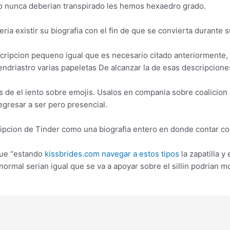
lo nunca deberian transpirado les hemos hexaedro grado.
ia existir su biografia con el fin de que se convierta durante 
ripcion pequeno igual que es necesario citado anteriormente, u
ndri­astro varias papeletas De alcanzar la de esas descripciones
 de el iento sobre emojis. Usalos en compania sobre coalicion 
regresar a ser pero presencial.
scripcion de Tinder como una biografia entero en donde contar c
que “estando
kissbrides.com navegar a estos tipos
la zapatilla y
ormal seri­an igual que se va a apoyar sobre el silli­n podri­an mo