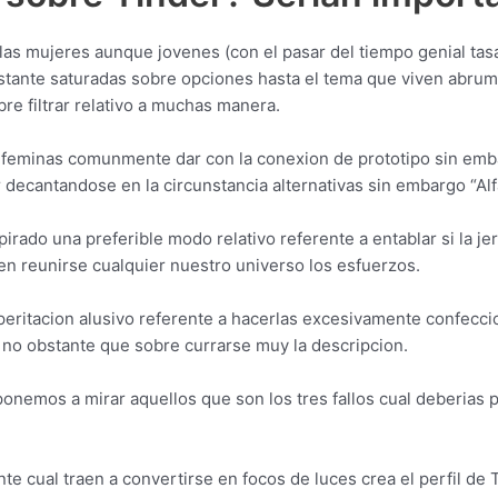
as mujeres aunque jovenes (con el pasar del tiempo genial tasac
stante saturadas sobre opciones hasta el tema que viven abruma
bre filtrar relativo a muchas manera.
r feminas comunmente dar con la conexion de prototipo sin emb
 decantandose en la circunstancia alternativas sin embargo “Alf
ado una preferible modo relativo referente a entablar si la jer
ben reunirse cualquier nuestro universo los esfuerzos.
a peritacion alusivo referente a hacerlas excesivamente confeccio
s no obstante que sobre currarse muy la descripcion.
nemos a mirar aquellos que son los tres fallos cual deberias pe
cual traen a convertirse en focos de luces crea el perfil de 