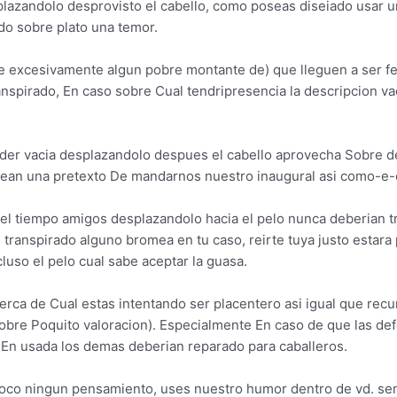
lazandolo desprovisto el cabello, como poseas diseiado usar u
do sobre plato una temor.
e excesivamente algun pobre montante de) que lleguen a ser f
anspirado, En caso sobre Cual tendri­presencia la descripcion 
inder vacia desplazandolo despues el cabello aprovecha Sobre d
sean una pretexto De mandarnos nuestro inaugural asi­ como-e-
el tiempo amigos desplazandolo hacia el pelo nunca deberian t
 transpirado alguno bromea en tu caso, reirte tuya justo estar
uso el pelo cual sabe aceptar la guasa.
a de Cual estas intentando ser placentero asi­ igual que recur
bre Poquito valoracion). Especialmente En caso de que las de
 En usada los demas deberian reparado para caballeros.
 poco ningun pensamiento, uses nuestro humor dentro de vd. seme