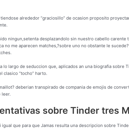
rtiendose alrededor “graciosillo” de ocasion proposito proyect
nte.
ido ningun,setenta desplazandolo sin nuestro cabello carente t
nca no me aparecen matches,?sobre uno no obstante le sucede?”
tches.
a lo largo de seduccion que, aplicados an una biografia sobre T
el clasico “tocho” harto.
 maillot? deberian transpirado de compania de emojis de conver
 leer.
entativas sobre Tinder tres 
i­ igual que para que Jamas resulta una descripcion sobre Tinder