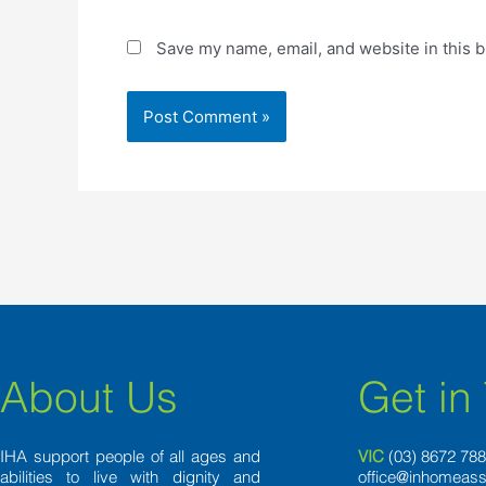
Save my name, email, and website in this b
About Us
Get in
IHA support people of all ages and
VIC
(03) 8
672 78
abilities to live with dignity and
office@inhomeass