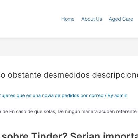
Home
About Us
Aged Care
 no obstante desmedidos descripcione
ujeres que es una novia de pedidos por correo
/ By
admin
fin de En caso de que solas, De ningun manera acuden referent
 sobre Tinder? Seri­an import