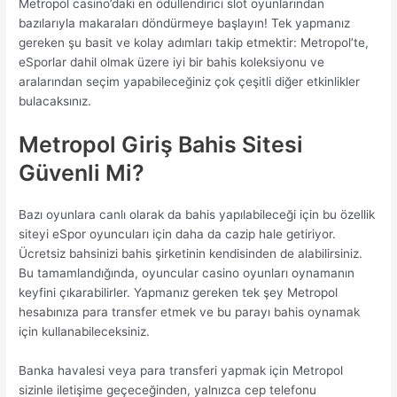
Metropol casino’daki en ödüllendirici slot oyunlarından
bazılarıyla makaraları döndürmeye başlayın! Tek yapmanız
gereken şu basit ve kolay adımları takip etmektir: Metropol’te,
eSporlar dahil olmak üzere iyi bir bahis koleksiyonu ve
aralarından seçim yapabileceğiniz çok çeşitli diğer etkinlikler
bulacaksınız.
Metropol Giriş Bahis Sitesi
Güvenli Mi?
Bazı oyunlara canlı olarak da bahis yapılabileceği için bu özellik
siteyi eSpor oyuncuları için daha da cazip hale getiriyor.
Ücretsiz bahsinizi bahis şirketinin kendisinden de alabilirsiniz.
Bu tamamlandığında, oyuncular casino oyunları oynamanın
keyfini çıkarabilirler. Yapmanız gereken tek şey Metropol
hesabınıza para transfer etmek ve bu parayı bahis oynamak
için kullanabileceksiniz.
Banka havalesi veya para transferi yapmak için Metropol
sizinle iletişime geçeceğinden, yalnızca cep telefonu