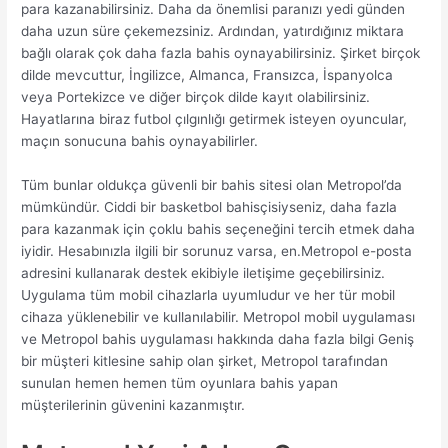
para kazanabilirsiniz. Daha da önemlisi paranızı yedi günden
daha uzun süre çekemezsiniz. Ardından, yatırdığınız miktara
bağlı olarak çok daha fazla bahis oynayabilirsiniz. Şirket birçok
dilde mevcuttur, İngilizce, Almanca, Fransızca, İspanyolca
veya Portekizce ve diğer birçok dilde kayıt olabilirsiniz.
Hayatlarına biraz futbol çılgınlığı getirmek isteyen oyuncular,
maçın sonucuna bahis oynayabilirler.
Tüm bunlar oldukça güvenli bir bahis sitesi olan Metropol’da
mümkündür. Ciddi bir basketbol bahisçisiyseniz, daha fazla
para kazanmak için çoklu bahis seçeneğini tercih etmek daha
iyidir. Hesabınızla ilgili bir sorunuz varsa, en.Metropol e-posta
adresini kullanarak destek ekibiyle iletişime geçebilirsiniz.
Uygulama tüm mobil cihazlarla uyumludur ve her tür mobil
cihaza yüklenebilir ve kullanılabilir. Metropol mobil uygulaması
ve Metropol bahis uygulaması hakkında daha fazla bilgi Geniş
bir müşteri kitlesine sahip olan şirket, Metropol tarafından
sunulan hemen hemen tüm oyunlara bahis yapan
müşterilerinin güvenini kazanmıştır.