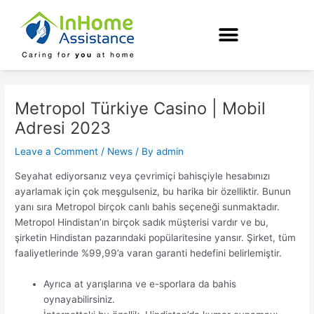
Skip
Post
to
navigation
content
Metropol Türkiye Casino | Mobil
Adresi 2023
Leave a Comment
/
News
/ By
admin
Seyahat ediyorsanız veya çevrimiçi bahisçiyle hesabınızı
ayarlamak için çok meşgulseniz, bu harika bir özelliktir. Bunun
yanı sıra Metropol birçok canlı bahis seçeneği sunmaktadır.
Metropol Hindistan’ın birçok sadık müşterisi vardır ve bu,
şirketin Hindistan pazarındaki popülaritesine yansır. Şirket, tüm
faaliyetlerinde %99,99’a varan garanti hedefini belirlemiştir.
Ayrıca at yarışlarına ve e-sporlara da bahis
oynayabilirsiniz.