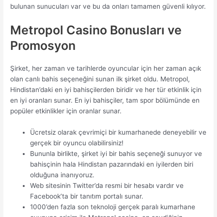
bulunan sunucuları var ve bu da onları tamamen güvenli kılıyor.
Metropol Casino Bonusları ve
Promosyon
Şirket, her zaman ve tarihlerde oyuncular için her zaman açık
olan canlı bahis seçeneğini sunan ilk şirket oldu. Metropol,
Hindistan’daki en iyi bahisçilerden biridir ve her tür etkinlik için
en iyi oranları sunar. En iyi bahisçiler, tam spor bölümünde en
popüler etkinlikler için oranlar sunar.
Ücretsiz olarak çevrimiçi bir kumarhanede deneyebilir ve
gerçek bir oyuncu olabilirsiniz!
Bununla birlikte, şirket iyi bir bahis seçeneği sunuyor ve
bahisçinin hala Hindistan pazarındaki en iyilerden biri
olduğuna inanıyoruz.
Web sitesinin Twitter’da resmi bir hesabı vardır ve
Facebook’ta bir tanıtım portalı sunar.
1000’den fazla son teknoloji gerçek paralı kumarhane