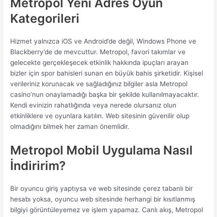
Metropol Yeni Adres Oyun
Kategorileri
Hizmet yalnızca iOS ve Android’de değil, Windows Phone ve
Blackberry’de de mevcuttur. Metropol, favori takımlar ve
gelecekte gerçekleşecek etkinlik hakkında ipuçları arayan
bizler için spor bahisleri sunan en büyük bahis şirketidir. Kişisel
verileriniz korunacak ve sağladığınız bilgiler asla Metropol
casino’nun onaylamadığı başka bir şekilde kullanılmayacaktır.
Kendi evinizin rahatlığında veya nerede olursanız olun
etkinliklere ve oyunlara katılın. Web sitesinin güvenilir olup
olmadığını bilmek her zaman önemlidir.
Metropol Mobil Uygulama Nasıl
İndiririm?
Bir oyuncu giriş yaptıysa ve web sitesinde çerez tabanlı bir
hesabı yoksa, oyuncu web sitesinde herhangi bir kısıtlanmış
bilgiyi görüntüleyemez ve işlem yapamaz. Canlı akış, Metropol