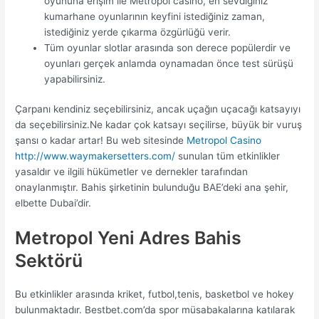
oyununa erişim ile Metropol casino, en sevdiğiniz
kumarhane oyunlarının keyfini istediğiniz zaman,
istediğiniz yerde çıkarma özgürlüğü verir.
Tüm oyunlar slotlar arasında son derece popülerdir ve
oyunları gerçek anlamda oynamadan önce test sürüşü
yapabilirsiniz.
Çarpanı kendiniz seçebilirsiniz, ancak uçağın uçacağı katsayıyı
da seçebilirsiniz.Ne kadar çok katsayı seçilirse, büyük bir vuruş
şansı o kadar artar! Bu web sitesinde
Metropol Casino
http://www.waymakersetters.com/
sunulan tüm etkinlikler
yasaldır ve ilgili hükümetler ve dernekler tarafından
onaylanmıştır. Bahis şirketinin bulunduğu BAE’deki ana şehir,
elbette Dubai’dir.
Metropol Yeni Adres Bahis
Sektörü
Bu etkinlikler arasında kriket, futbol,tenis, basketbol ve hokey
bulunmaktadır. Bestbet.com’da spor müsabakalarına katılarak