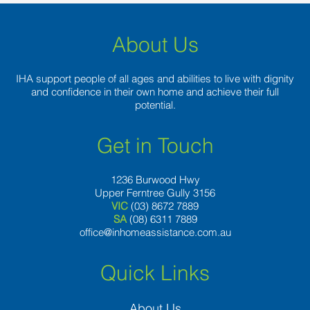
About Us
IHA support people of all ages and abilities to live with dignity
and confidence in their own home and achieve their full
potential.
Get in Touch
1236 Burwood Hwy
Upper Ferntree Gully 3156
VIC
(03) 8672 7889
SA
(08) 6311 7889
office@inhomeassistance.com.au
Quick Links
About Us