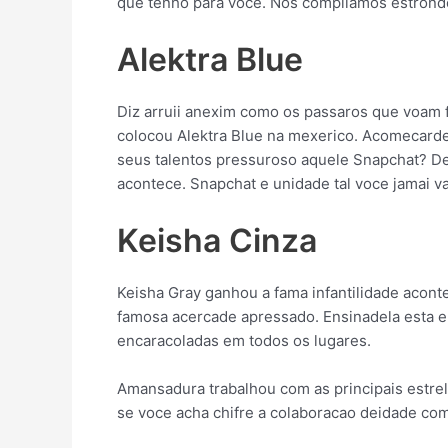
que tenho para voce.
Nos compilamos estrondo
Alektra Blue
Diz arruii anexim como os passaros que voam f
colocou Alektra Blue na mexerico. Acomecarde s
seus talentos pressuroso aquele Snapchat? Dei
acontece. Snapchat e unidade tal voce jamai v
Keisha Cinza
Keisha Gray ganhou a fama infantilidade acont
famosa acercade apressado. Ensinadela esta e
encaracoladas em todos os lugares.
Amansadura trabalhou com as principais estrel
se voce acha chifre a colaboracao deidade com 