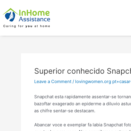
Skip
Post
to
navigation
content
Superior conhecido Snapch
Leave a Comment
/
lovingwomen.org pt+casar
Snapchat esta rapidamente assentar-se tornan
bazoftar exagerado an epiderme a diluvio astuc
as chifre sentar-se destacam.
Abancar voce e exemplar fa labia Snapchat fo