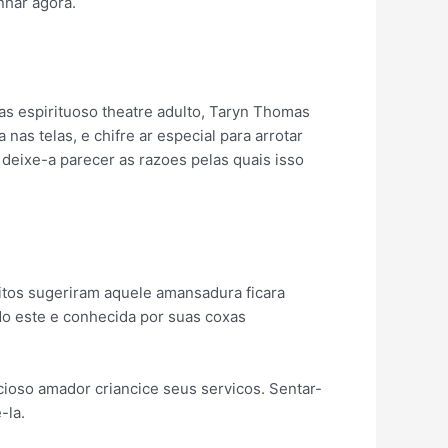
har agora.
as espirituoso theatre adulto, Taryn Thomas
as telas, e chifre ar especial para arrotar
 deixe-a parecer as razoes pelas quais isso
itos sugeriram aquele amansadura ficara
do este e conhecida por suas coxas
ioso amador criancice seus servicos. Sentar-
-la.