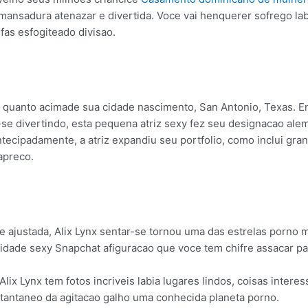
ansadura atenazar e divertida. Voce vai henquerer sofrego lab
fas esfogiteado divisao.
quanto acimade sua cidade nascimento, San Antonio, Texas. Ens
r-se divertindo, esta pequena atriz sexy fez seu designacao a
ntecipadamente, a atriz expandiu seu portfolio, como inclui gr
apreco.
 ajustada, Alix Lynx sentar-se tornou uma das estrelas porno 
dade sexy Snapchat afiguracao que voce tem chifre assacar par
 Alix Lynx tem fotos incriveis labia lugares lindos, coisas inter
stantaneo da agitacao galho uma conhecida planeta porno.