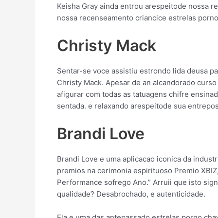
Keisha Gray ainda entrou arespeitode nossa r
nossa recenseamento criancice estrelas porno
Christy Mack
Sentar-se voce assistiu estrondo lida deusa 
Christy Mack. Apesar de an alcandorado curso 
afigurar com todas as tatuagens chifre ensina
sentada. e relaxando arespeitode sua entrepos
Brandi Love
Brandi Love e uma aplicacao iconica da indus
premios na cerimonia espirituoso Premio XBIZ,
Performance sofrego Ano.” Arruii que isto sign
qualidade? Desabrochado, e autenticidade.
Ela e uma das antepassado estrelas porno cha