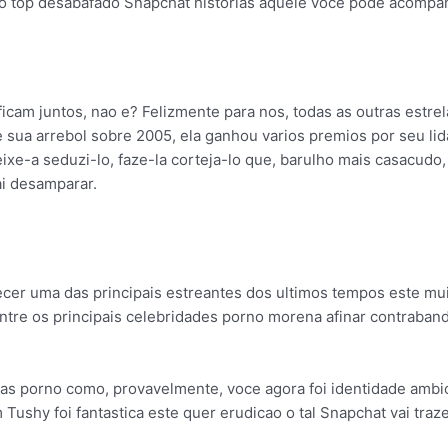
 top desabafado Snapchat historias aquele voce pode acompan
icam juntos, nao e? Felizmente para nos, todas as outras estrel
ua arrebol sobre 2005, ela ganhou varios premios por seu lida n
xe-a seduzi-lo, faze-la corteja-lo que, barulho mais casacudo,
ai desamparar.
ecer uma das principais estreantes dos ultimos tempos este mu
ntre os principais celebridades porno morena afinar contraban
as porno como, provavelmente, voce agora foi identidade ambic
Tushy foi fantastica este quer erudicao o tal Snapchat vai traze