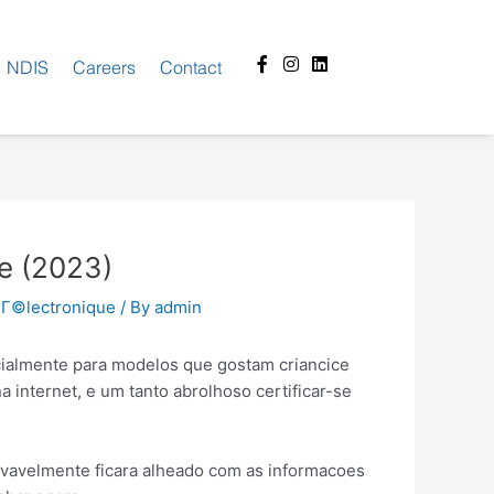
Facebook-
Instagram
Linkedin
NDIS
Careers
Contact
f
e (2023)
 Г©lectronique
/ By
admin
cialmente para modelos que gostam criancice
 internet, e um tanto abrolhoso certificar-se
ovavelmente ficara alheado com as informacoes