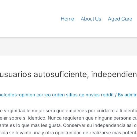
Home
About Us
Aged Care
 usuarios autosuficiente, independien
lodies-opinion correo orden sitios de novias reddit
/ By
admi
 virginidad lo mejor sera que empieces por cuidarte a ti identic
 velar sobre si identico. Nunca requieren que ninguna persona c
ente es lo que mas les gusta. Conservar su independencia asi­ 
aida se levanta una y otra oportunidad de realizarse mas potent