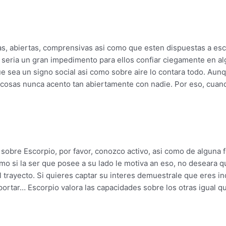
as, abiertas, comprensivas asi­ como que esten dispuestas a es
mo seri­a un gran impedimento para ellos confiar ciegamente en a
sea un signo social asi­ como sobre aire lo contara todo. Aunqu
 cosas nunca acento tan abiertamente con nadie. Por eso, cuand
sobre Escorpio, por favor, conozco activo, asi­ como de alguna 
o si la ser que posee a su lado le motiva an eso, no deseara qui
 trayecto.
Si quieres captar su interes demuestrale que eres i
rtar… Escorpio valora las capacidades sobre los otras igual qu