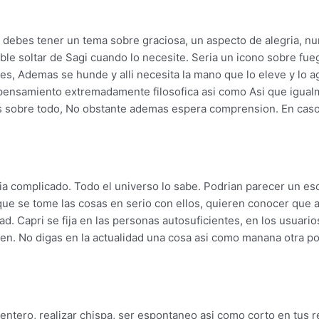
io debes tener un tema sobre graciosa, un aspecto de alegria, nu
ble soltar de Sagi cuando lo necesite. Seri­a un icono sobre fu
es, Ademas se hunde y alli necesita la mano que lo eleve y lo ag
pensamiento extremadamente filosofica asi­ como Asi que igual
 sobre todo, No obstante ademas espera comprension. En caso de 
­a complicado. Todo el universo lo sabe. Podri­an parecer un esc
n que se tome las cosas en serio con ellos, quieren conocer que 
ad. Capri se fija en las personas autosuficientes, en los usuar
iten. No digas en la actualidad una cosa asi­ como manana otra p
entero, realizar chispa, ser espontaneo asi­ como corto en tus