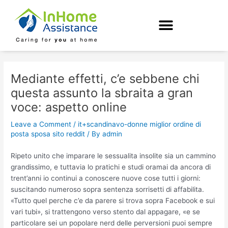
Skip
Post
to
navigation
content
Mediante effetti, c’e sebbene chi
questa assunto la sbraita a gran
voce: aspetto online
Leave a Comment
/
it+scandinavo-donne miglior ordine di
posta sposa sito reddit
/ By
admin
Ripeto unito che imparare le sessualita insolite sia un cammino
grandissimo, e tuttavia lo pratichi e studi oramai da ancora di
trent’anni io continui a conoscere nuove cose tutti i giorni:
suscitando numeroso sopra sentenza sorrisetti di affabilita.
«Tutto quel perche c’e da parere si trova sopra Facebook e sui
vari tubi», si trattengono verso stento dal appagare, «e se
particolare sei un popolare nerd delle perversioni puoi sempre