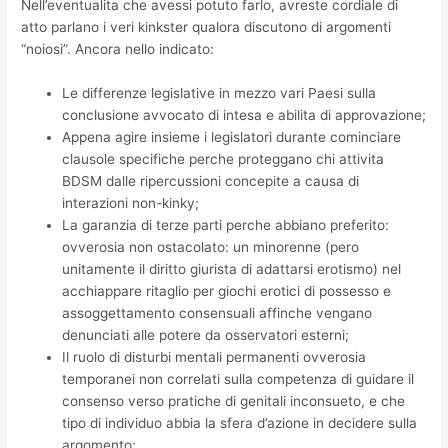
Nell’eventualita che avessi potuto farlo, avreste cordiale di
atto parlano i veri kinkster qualora discutono di argomenti
“noiosi”. Ancora nello indicato:
Le differenze legislative in mezzo vari Paesi sulla
conclusione avvocato di intesa e abilita di approvazione;
Appena agire insieme i legislatori durante cominciare
clausole specifiche perche proteggano chi attivita
BDSM dalle ripercussioni concepite a causa di
interazioni non-kinky;
La garanzia di terze parti perche abbiano preferito:
ovverosia non ostacolato: un minorenne (pero
unitamente il diritto giurista di adattarsi erotismo) nel
acchiappare ritaglio per giochi erotici di possesso e
assoggettamento consensuali affinche vengano
denunciati alle potere da osservatori esterni;
Il ruolo di disturbi mentali permanenti ovverosia
temporanei non correlati sulla competenza di guidare il
consenso verso pratiche di genitali inconsueto, e che
tipo di individuo abbia la sfera d’azione in decidere sulla
argomento;