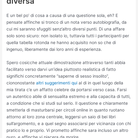
diversa
E un bel po’ di cosa a causa di una questione sola, eh? E
pensate affinche si tronco di un nota verso autobiografia, da
cui mi saranno sfuggiti senz’altro diversi punti. Di una affare
solo sono sicuro: non isolato io, tuttavia tutti i partecipanti per
quella tabella rotonda ne hanno acquisito non so che di
ingenuo, liberamente dai loro anni di esperienza.
Spero cosicche attuale dimostrazione attraverso tanti abbia
facilitato verso darvi un’idea piuttosto realistica di fatto
significhi concretamente “saperne di sesso insolito”,
ciononostante
altri suggerimenti qui
al di in quel luogo della
mia tirata c’e un affatto celebre da portarsi verso casa. Farsi
un autentico abile di sensualita estremo e alla capacita di tutti,
a condizione che si studi sul serio. Il questione e chiaramente
smetterla di masturbarsi per circoli online in quanto ruotano
attorno al loro zona centrale, leggersi un saio di bei libri
sull’argomento, e a quel segno associarsi per vicinanza con chi
pratico lo e proprio. Vi prometto affinche sara incluso un altro
puro, e affinche vi piacera da morire.