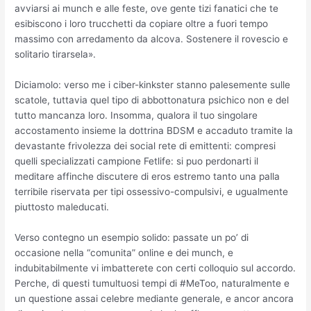
avviarsi ai munch e alle feste, ove gente tizi fanatici che te
esibiscono i loro trucchetti da copiare oltre a fuori tempo
massimo con arredamento da alcova. Sostenere il rovescio e
solitario tirarsela».
Diciamolo: verso me i ciber-kinkster stanno palesemente sulle
scatole, tuttavia quel tipo di abbottonatura psichico non e del
tutto mancanza loro. Insomma, qualora il tuo singolare
accostamento insieme la dottrina BDSM e accaduto tramite la
devastante frivolezza dei social rete di emittenti: compresi
quelli specializzati campione Fetlife: si puo perdonarti il
meditare affinche discutere di eros estremo tanto una palla
terribile riservata per tipi ossessivo-compulsivi, e ugualmente
piuttosto maleducati.
Verso contegno un esempio solido: passate un po’ di
occasione nella “comunita” online e dei munch, e
indubitabilmente vi imbatterete con certi colloquio sul accordo.
Perche, di questi tumultuosi tempi di #MeToo, naturalmente e
un questione assai celebre mediante generale, e ancor ancora