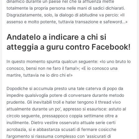
dinamico durante un paese nel che la affluenza mette
totalmente la propria persona nelle mani di sadici dichiarati.
Disgraziatamente, solo, la dialogo di abitudine va percio: «Il
assenso e molto potente, tuttavia transazione e safeword…»
Andatelo a indicare a chi si
atteggia a guru contro Facebook!
In questo momento spunta qualcun seguente: «Io uno bruto lo
conosco, bensi non ne faro il fama!»; «E io conosco una
martire, tuttavia ne io diro chi e!»
Dopodiche si accumula presto una tale caterva di popo da
impedire qualsivoglia potere di conversare durante metodo
prudente. Gli inevitabili troll e hater tengono il thread vivo
attualmente durante un po’, appresso si esaurisce: astuto al
circolo seguente, pressappoco coppia settimane oltre a
inutilmente. Dietro vestire osservato attuale serie certi
acrobazia, si e abbastanza scusati di fermare cosicche
l’argomento si riassuma complesso con ‘assicurati di