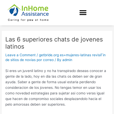
Skip
Post
to
navigation
content
Las 6 superiores chats de jovenes
latinos
Leave a Comment
/
getbride.org es+mujeres-latinas revisiГіn
de sitios de novias por correo
/ By
admin
Si eres un juvenil latino y no ha transpirado deseas conocer a
gente de la lado, hoy en dia las chats os deben ser de gran
ayuda. Saber a gente de forma usual estaria perdiendo
consideracion de los jovenes. No tengas temor en usar los
como novedad estrategias para sujetar asi­ como veras igual
que hacen de compromiso sociales desplazandolo hacia el
pelo amorosas deben ser superiores.