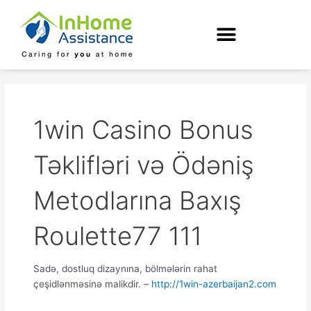
Skip
to
content
1win Casino Bonus
Təklifləri və Ödəniş
Metodlarına Baxış
Roulette77 111
Sadə, dostluq dizaynına, bölmələrin rahat
çeşidlənməsinə malikdir. –
http://1win-azerbaijan2.com