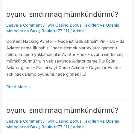
oyunu sındırmaq mümkündürmü?
oyunu
sındırmaq
Leave a Comment
/
1win Casino Bonus Təklifləri və Ödəniş
mümkündürmü?
Metodlarına Baxış Roulette77 111
/
admin
Content Hacking Aviator – Necə istifadə etməli? Pin – Up – da
Aviator game Ilk bahis’ i necə elemek olar Aviator gamenu
telefona necə yükləmək olar Aviator Hack – oyunu sındırmaq
mümkündürmü? win veb saytında Aviator game Pul üçün
Aviator game – Rəsmi sayt Game Aviator – Qaydalar Aviator
apk hack Demo oyununa necə girmək […]
Read More »
oyunu sındırmaq mümkündürmü?
oyunu
sındırmaq
Leave a Comment
/
1win Casino Bonus Təklifləri və Ödəniş
mümkündürmü?
Metodlarına Baxış Roulette77 111
/
admin