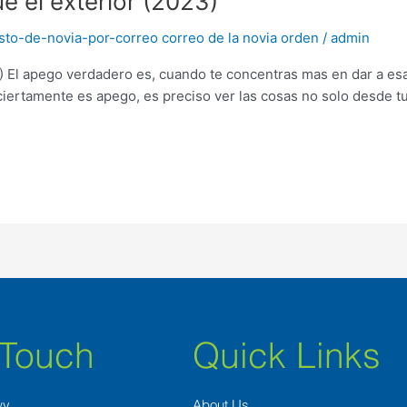
ue el exterior (2023)
to-de-novia-por-correo correo de la novia orden
/
admin
23) El apego verdadero es, cuando te concentras mas en dar a es
 ciertamente es apego, es preciso ver las cosas no solo desde 
 Touch
Quick Links
wy
About Us