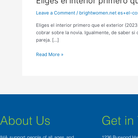
Eliges el interior primero q
el
Leave a Comment
/
brightwomen.net es+el-cos
interior
primero
Eliges el interior primero que el exterior (20
que
cobrar sobre la novia. Igualmente, de saber si
el
pareja. […]
exterior
(2023)
Read More »
About Us
Get in
IHA support people of all ages and
1236 Burwood H