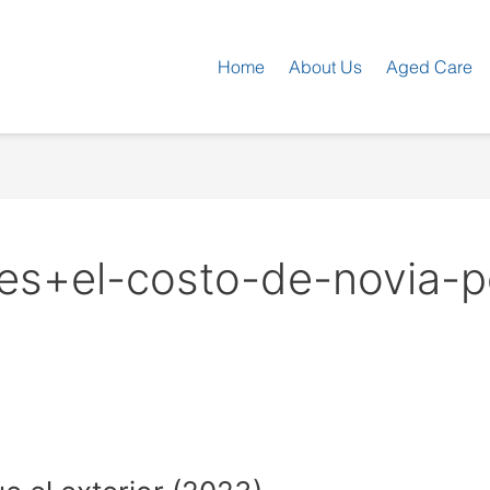
Home
About Us
Aged Care
es+el-costo-de-novia-p