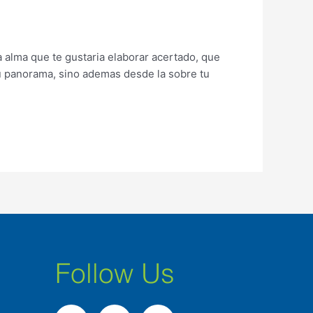
a alma que te gustaria elaborar acertado, que
tu panorama, sino ademas desde la sobre tu
Follow Us
F
I
L