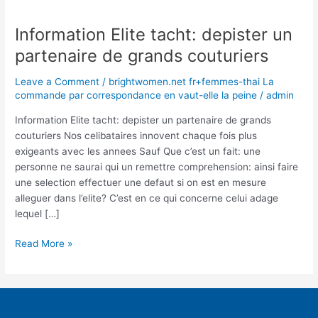
Information Elite tacht: depister un
Information
Elite
partenaire de grands couturiers
tacht:
depister
Leave a Comment
/
brightwomen.net fr+femmes-thai La
un
commande par correspondance en vaut-elle la peine
/
admin
partenaire
Information Elite tacht: depister un partenaire de grands
de
couturiers Nos celibataires innovent chaque fois plus
grands
exigeants avec les annees Sauf Que c’est un fait: une
couturiers
personne ne saurai qui un remettre comprehension: ainsi faire
une selection effectuer une defaut si on est en mesure
alleguer dans l’elite? C’est en ce qui concerne celui adage
lequel […]
Read More »