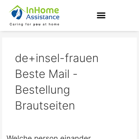
Skip
to
content
de+insel-frauen
Beste Mail -
Bestellung
Brautseiten
Welche person einander
Welche