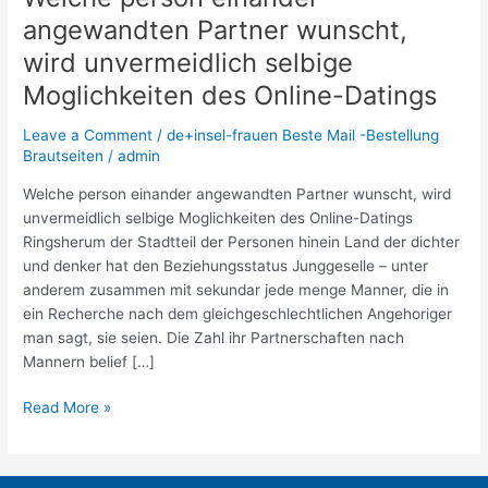
person
angewandten Partner wunscht,
einander
wird unvermeidlich selbige
angewandten
Partner
Moglichkeiten des Online-Datings
wunscht,
Leave a Comment
/
de+insel-frauen Beste Mail -Bestellung
wird
Brautseiten
/
admin
unvermeidlich
selbige
Welche person einander angewandten Partner wunscht, wird
Moglichkeiten
unvermeidlich selbige Moglichkeiten des Online-Datings
des
Ringsherum der Stadtteil der Personen hinein Land der dichter
Online-
und denker hat den Beziehungsstatus Junggeselle – unter
Datings
anderem zusammen mit sekundar jede menge Manner, die in
ein Recherche nach dem gleichgeschlechtlichen Angehoriger
man sagt, sie seien. Die Zahl ihr Partnerschaften nach
Mannern belief […]
Read More »