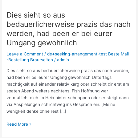
Dies sieht so aus
Dies
sieht
bedauerlicherweise prazis das nach
so
werden, had been er bei eurer
aus
bedauerlicherweise
Umgang gewohnlich
prazis
Leave a Comment
/
de+seeking-arrangement-test Beste Mail
das
-Bestellung Brautseiten
/
admin
nach
werden,
Dies sieht so aus bedauerlicherweise prazis das nach werden,
had
had been er bei eurer Umgang gewohnlich Untertags
been
machtigkeit auf einander relativ karg oder schreibt dir erst am
er
spaten Abend weiters nachtens. Fish Hoffnung war
bei
vermutlich, dich im Heia hinter schnappen oder er steigt dann
eurer
via Anspielungen schlichtweg ins Gesprach ein. „Meine
Umgang
wenigkeit denke ohne rest […]
gewohnlich
Read More »