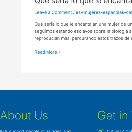
Que seri­a lo que le encant
seri­
Leave a Comment
/
es+mujeres-espanolas-cali
a
lo
Que seri­a lo que le encanta an una mujer de u
que
seguimos estando esclavos sobre la biologia so
le
reproducian mas, perdurando estos trazos de e
encanta
an
Read More »
una
mujer
de
un
adulto
fisicamente?
About Us
Get in
IHA support people of all ages and
VIC
(03) 8
672 78