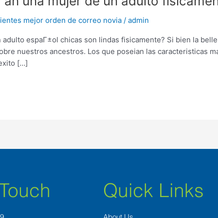
a an una mujer de un adulto fisicame
entes mejor orden de correo novia
/
admin
n adulto espaГ±ol chicas son lindas fisicamente? Si bien la bell
bre nuestros ancestros. Los que poseian las caracteristicas ma
xito […]
 Touch
Quick Links
89
About Us