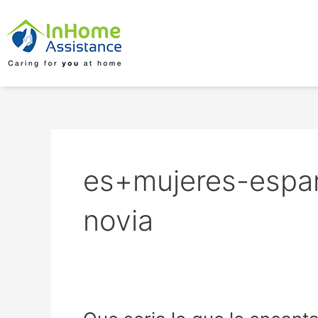
Skip
to
content
es+mujeres-espan
novia
Que