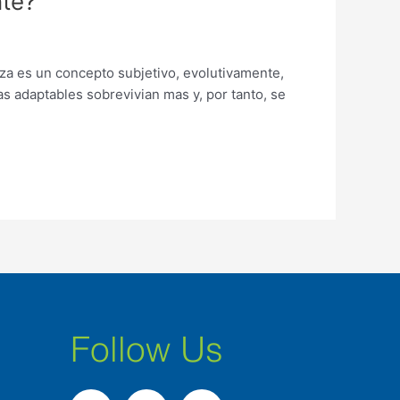
nte?
eza es un concepto subjetivo, evolutivamente,
s adaptables sobrevivian mas y, por tanto, se
Follow Us
F
I
L