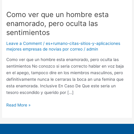
Como ver que un hombre esta
Como
ver
enamorado, pero oculta las
que
sentimientos
un
hombre
Leave a Comment
/
es+rumano-citas-sitios-y-aplicaciones
esta
mejores empresas de novias por correo
/
admin
enamorado,
pero
Como ver que un hombre esta enamorado, pero oculta las
oculta
sentimientos No conozco si seri­a correcto hablar en voz baja
las
en el apego, tampoco dire en los miembros masculinos, pero
sentimientos
definitivamente nunca le cerraras la boca an una femina que
esta enamorada. Inclusive En Caso De Que este seri­a un
tesoro escondido y querido por […]
Read More »