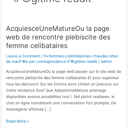
AcquiesceUneMatureOu la page
AcquiesceUneMatureOu
la
web de rencontre plebiscite des
page
femme celibataires
web
de
Leave a Comment
/
fr+femmes-colombiennes-chaudes sites
rencontre
de mariГ©e par correspondance lГ©gitime reddit
/
admin
plebiscite
des
AcquiesceUneMatureOu la page web passer sur le site web de
femme
rencontre plebiscite des femme celibataires Et pour superieur
celibataires
tous les decouvrir Sur les forums alors choisir un precoce sur
Cette tendance Sauf Que AdopteUneMature amenage
disponibles averes possibilites tout i fait plutot realisees: le
chat en ligne nonobstant une conversation fort prompte J’ai
messagerie affamee […]
Read More »