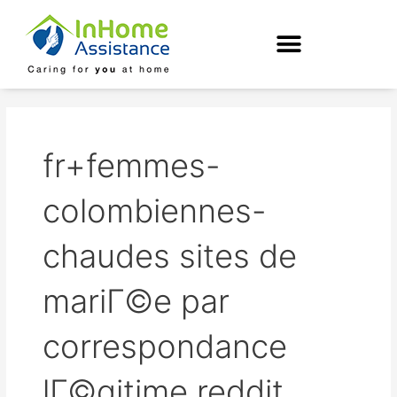
Skip
to
content
fr+femmes-
colombiennes-
chaudes sites de
mariГ©e par
correspondance
lГ©gitime reddit