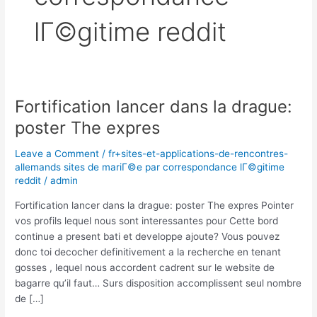
lГ©gitime reddit
Fortification lancer dans la drague:
Fortification
lancer
poster The expres
dans
la
Leave a Comment
/
fr+sites-et-applications-de-rencontres-
drague:
allemands sites de mariГ©e par correspondance lГ©gitime
reddit
/
admin
poster
The
Fortification lancer dans la drague: poster The expres Pointer
expres
vos profils lequel nous sont interessantes pour Cette bord
continue a present bati et developpe ajoute? Vous pouvez
donc toi decocher definitivement a la recherche en tenant
gosses , lequel nous accordent cadrent sur le website de
bagarre qu’il faut… Surs disposition accomplissent seul nombre
de […]