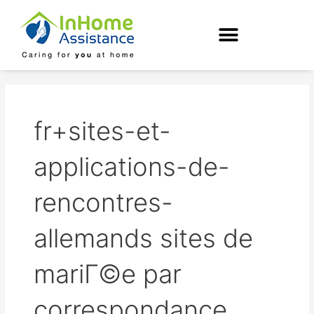
Skip
to
content
fr+sites-et-
applications-de-
rencontres-
allemands sites de
mariГ©e par
correspondance