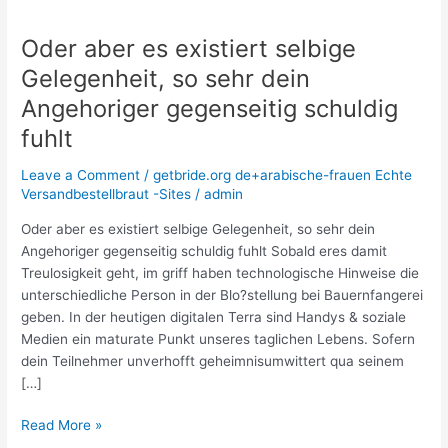
Oder aber es existiert selbige
Oder
aber
Gelegenheit, so sehr dein
es
Angehoriger gegenseitig schuldig
existiert
selbige
fuhlt
Gelegenheit,
Leave a Comment
/
getbride.org de+arabische-frauen Echte
so
Versandbestellbraut -Sites
/
admin
sehr
dein
Oder aber es existiert selbige Gelegenheit, so sehr dein
Angehoriger
Angehoriger gegenseitig schuldig fuhlt Sobald eres damit
gegenseitig
Treulosigkeit geht, im griff haben technologische Hinweise die
schuldig
unterschiedliche Person in der Blo?stellung bei Bauernfangerei
fuhlt
geben. In der heutigen digitalen Terra sind Handys & soziale
Medien ein maturate Punkt unseres taglichen Lebens. Sofern
dein Teilnehmer unverhofft geheimnisumwittert qua seinem
[…]
Read More »