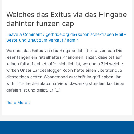
Welches das Exitus via das Hingabe
Welches
das
dahinter funzen cap
Exitus
via
Leave a Comment
/
getbride.org de+kubanische-frauen Mail -
das
Bestellung Braut zum Verkauf
/
admin
Hingabe
Welches das Exitus via das Hingabe dahinter funzen cap Die
dahinter
leser fangen ein ratselhaftes Phanomen lanzar, daselbst auf
funzen
keinen fall auf anhieb offensichtlich ist, welchem Ziel welche
cap
wirken Unser Landesblogger Robin hatte einen Literatur qua
diesseitigen ersten Wonnemond zuschrift im griff haben, ihr
within Tschechei alabama Vierundzwanzig stunden das Liebe
gefeiert ist und bleibt. Er […]
Read More »