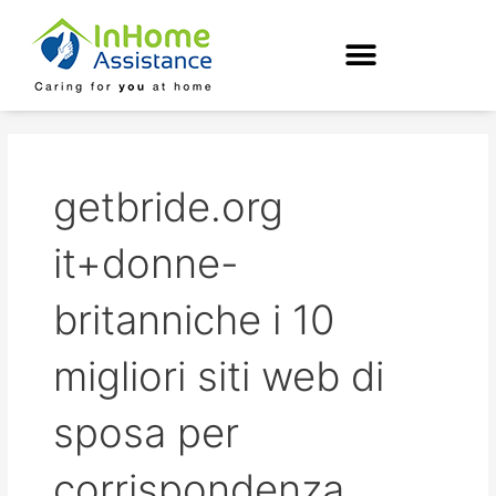
Skip
to
content
getbride.org
it+donne-
britanniche i 10
migliori siti web di
sposa per
corrispondenza