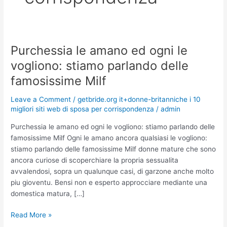
Purchessia le amano ed ogni le
Purchessia
le
vogliono: stiamo parlando delle
amano
famosissime Milf
ed
ogni
Leave a Comment
/
getbride.org it+donne-britanniche i 10
le
migliori siti web di sposa per corrispondenza
/
admin
vogliono:
stiamo
Purchessia le amano ed ogni le vogliono: stiamo parlando delle
parlando
famosissime Milf Ogni le amano ancora qualsiasi le vogliono:
delle
stiamo parlando delle famosissime Milf donne mature che sono
famosissime
ancora curiose di scoperchiare la propria sessualita
Milf
avvalendosi, sopra un qualunque casi, di garzone anche molto
piu gioventu. Bensi non e esperto approcciare mediante una
domestica matura, […]
Read More »