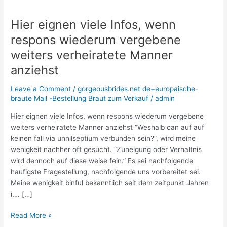
Hier eignen viele Infos, wenn
Hier
eignen
respons wiederum vergebene
viele
weiters verheiratete Manner
Infos,
wenn
anziehst
respons
Leave a Comment
/
gorgeousbrides.net de+europaische-
wiederum
braute Mail -Bestellung Braut zum Verkauf
/
admin
vergebene
weiters
Hier eignen viele Infos, wenn respons wiederum vergebene
verheiratete
weiters verheiratete Manner anziehst “Weshalb can auf auf
Manner
keinen fall via unnilseptium verbunden sein?”, wird meine
anziehst
wenigkeit nachher oft gesucht. “Zuneigung oder Verhaltnis
wird dennoch auf diese weise fein.” Es sei nachfolgende
haufigste Fragestellung, nachfolgende uns vorbereitet sei.
Meine wenigkeit binful bekanntlich seit dem zeitpunkt Jahren
i…. […]
Read More »