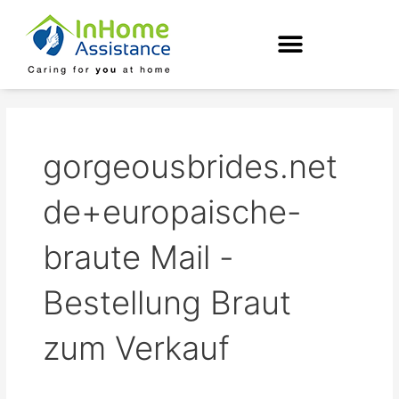
Skip
to
content
gorgeousbrides.net
de+europaische-
braute Mail -
Bestellung Braut
zum Verkauf