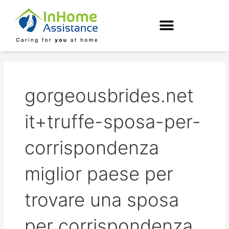
Skip
to
content
gorgeousbrides.net
it+truffe-sposa-per-
corrispondenza
miglior paese per
trovare una sposa
per corrispondenza