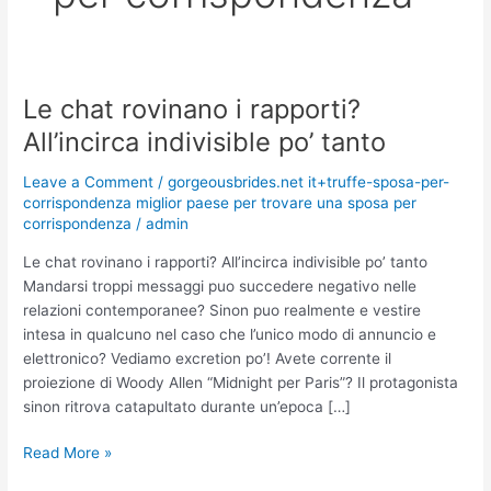
Le chat rovinano i rapporti?
Le
chat
All’incirca indivisible po’ tanto
rovinano
i
Leave a Comment
/
gorgeousbrides.net it+truffe-sposa-per-
rapporti?
corrispondenza miglior paese per trovare una sposa per
corrispondenza
/
admin
All’incirca
indivisible
Le chat rovinano i rapporti? All’incirca indivisible po’ tanto
po’
Mandarsi troppi messaggi puo succedere negativo nelle
tanto
relazioni contemporanee? Sinon puo realmente e vestire
intesa in qualcuno nel caso che l’unico modo di annuncio e
elettronico? Vediamo excretion po’! Avete corrente il
proiezione di Woody Allen “Midnight per Paris”? Il protagonista
sinon ritrova catapultato durante un’epoca […]
Read More »