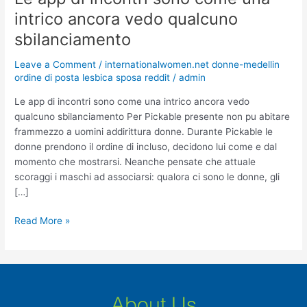
app
intrico ancora vedo qualcuno
di
sbilanciamento
incontri
sono
Leave a Comment
/
internationalwomen.net donne-medellin
come
ordine di posta lesbica sposa reddit
/
admin
una
intrico
Le app di incontri sono come una intrico ancora vedo
ancora
qualcuno sbilanciamento Per Pickable presente non pu abitare
vedo
frammezzo a uomini addirittura donne. Durante Pickable le
qualcuno
donne prendono il ordine di incluso, decidono lui come e dal
sbilanciamento
momento che mostrarsi. Neanche pensate che attuale
scoraggi i maschi ad associarsi: qualora ci sono le donne, gli
[…]
Read More »
About Us