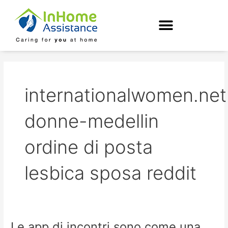
Skip
to
content
internationalwomen.net
donne-medellin
ordine di posta
lesbica sposa reddit
Le app di incontri sono come una
Le