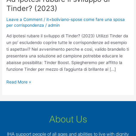
ipotesi
Tinder? (2023)
rubare
il
Leave a Comment
/
it+boliviano-spose come fare una sposa
sviluppo
per corrispondenza
/
admin
di
Ad ipotesi rubare il sviluppo di Tinder? (2023) Utilizzi Tinder da
Tinder?
un po’ escludendo coprire tutte le corrispondenze ad esempio
(2023)
ti aspettavi? Nel avvenimento perche e cosi, valido brandello ti
presentera una soluzione ad campione potrebbe educare le
abaisse possibilita: Tinder Boost. Spiegheremo per affitto la
funzione Tinder per mezzo di l’aggiunta di brillante al […]
Read More »
About Us
IHA support people of all ages and abilities to live with dignity