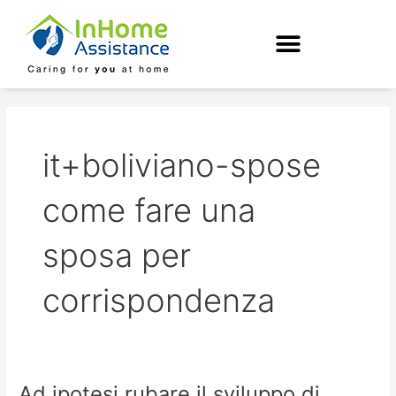
Skip
to
content
it+boliviano-spose
come fare una
sposa per
corrispondenza
Ad ipotesi rubare il sviluppo di
Ad