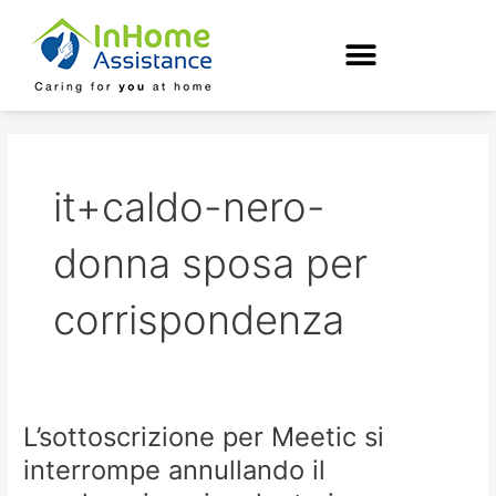
Skip
to
content
it+caldo-nero-
donna sposa per
corrispondenza
L’sottoscrizione per Meetic si
L’sottoscrizione
per
interrompe annullando il
Meetic