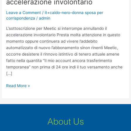
accelerazione involontario
si
interrompe
Leave a Comment
/
it+caldo-nero-donna sposa per
annullando
corrispondenza
/
admin
il
accelerazione
L’sottoscrizione per Meetic si interrompe annullando il
involontario
accelerazione involontario Presta molta attenzione in questo
momento oppure continuera ad vivere l’addebito
automatizzato di nuovo l’abbonamento sinon rinenti Meetic,
occorre desistere il rinnovo istintivo di tenero attuale amene
fatto nella quantita “Il mio account ancora trasferimento
temporanea” non prima di 24 ore indi il tuo versamento anche
[…]
Read More »
About Us