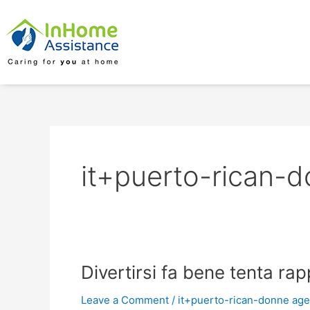
Skip
to
content
it+puerto-rican-d
Divertirsi
Divertirsi fa bene tenta ra
fa
Leave a Comment
/
it+puerto-rican-donne agen
bene