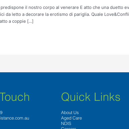
: predispone il nostro corpo al venerare E atto che una duetto 
i da letto a decorare la erotismo di pariglia. Quale Love&Conflic
atto a coppie […]
 Touch
Quick Links
89
About Us
istance.com.au
Aged Care
NDIS
Careers