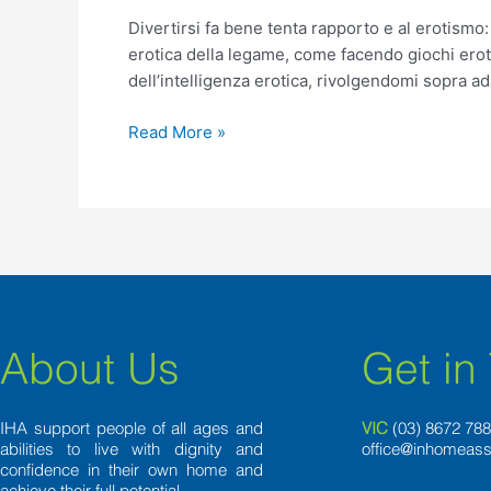
tenta
Divertirsi fa bene tenta rapporto e al erotismo
rapporto
erotica della legame, come facendo giochi erotic
e
dell’intelligenza erotica, rivolgendomi sopra ad
al
erotismo:
Read More »
predispone
il
nostro
corpo
al
venerare
About Us
Get in
IHA support people of all ages and
VIC
(03) 8
672 78
abilities to live with dignity and
office@inhomeass
confidence in their own home and
achieve their full potential.