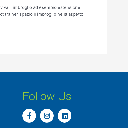
evviva il imbroglio ad esempio estensione
t trainer spazio il imbroglio nella aspetto
Follow Us
F
I
L
a
n
i
c
s
n