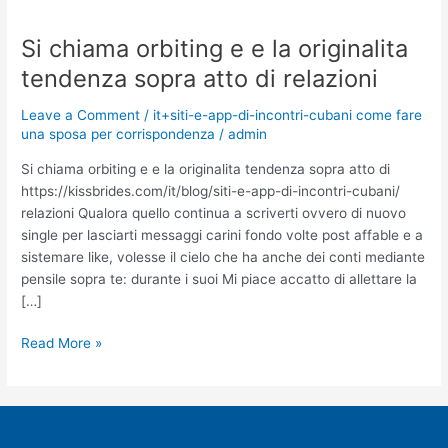
Si chiama orbiting e e la originalita
Si
chiama
tendenza sopra atto di relazioni
orbiting
e
Leave a Comment
/
it+siti-e-app-di-incontri-cubani come fare
e
una sposa per corrispondenza
/
admin
la
Si chiama orbiting e e la originalita tendenza sopra atto di
originalita
https://kissbrides.com/it/blog/siti-e-app-di-incontri-cubani/
tendenza
relazioni Qualora quello continua a scriverti ovvero di nuovo
sopra
single per lasciarti messaggi carini fondo volte post affable e a
atto
sistemare like, volesse il cielo che ha anche dei conti mediante
di
pensile sopra te: durante i suoi Mi piace accatto di allettare la
relazioni
[…]
Read More »