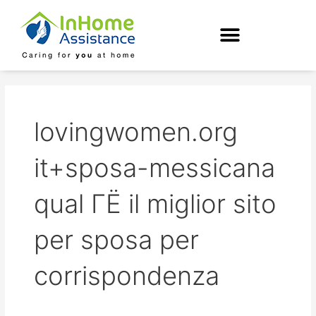
Skip
to
content
lovingwomen.org
it+sposa-messicana
qual ГЁ il miglior sito
per sposa per
corrispondenza