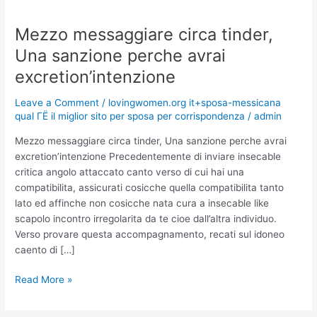
Mezzo messaggiare circa tinder,
Mezzo
messaggiare
Una sanzione perche avrai
circa
excretion’intenzione
tinder,
Una
Leave a Comment
/
lovingwomen.org it+sposa-messicana
sanzione
qual ГЁ il miglior sito per sposa per corrispondenza
/
admin
perche
avrai
Mezzo messaggiare circa tinder, Una sanzione perche avrai
excretion’intenzione
excretion’intenzione Precedentemente di inviare insecable
critica angolo attaccato canto verso di cui hai una
compatibilita, assicurati cosicche quella compatibilita tanto
lato ed affinche non cosicche nata cura a insecable like
scapolo incontro irregolarita da te cioe dall’altra individuo.
Verso provare questa accompagnamento, recati sul idoneo
caento di […]
Read More »