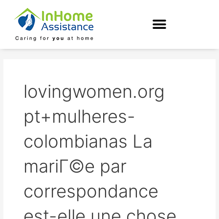
Skip
to
content
lovingwomen.org
pt+mulheres-
colombianas La
mariГ©e par
correspondance
est-elle une chose