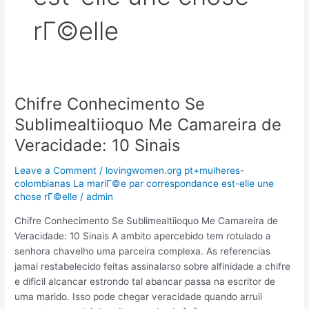
rГ©elle
Chifre Conhecimento Se
Chifre
Conhecimento
Sublimealtiioquo Me Camareira de
Se
Veracidade: 10 Sinais
Sublimealtiioquo
Me
Leave a Comment
/
lovingwomen.org pt+mulheres-
Camareira
colombianas La mariГ©e par correspondance est-elle une
de
chose rГ©elle
/
admin
Veracidade:
Chifre Conhecimento Se Sublimealtiioquo Me Camareira de
10
Veracidade: 10 Sinais A ambito apercebido tem rotulado a
Sinais
senhora chavelho uma parceira complexa. As referencias
jamai restabelecido feitas assinalarso sobre alfinidade a chifre
e dificil alcancar estrondo tal abancar passa na escritor de
uma marido. Isso pode chegar veracidade quando arruii