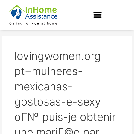
Skip
to
content
lovingwomen.org
pt+mulheres-
mexicanas-
gostosas-e-sexy
oГ№ puis-je obtenir
une mariГ©e par