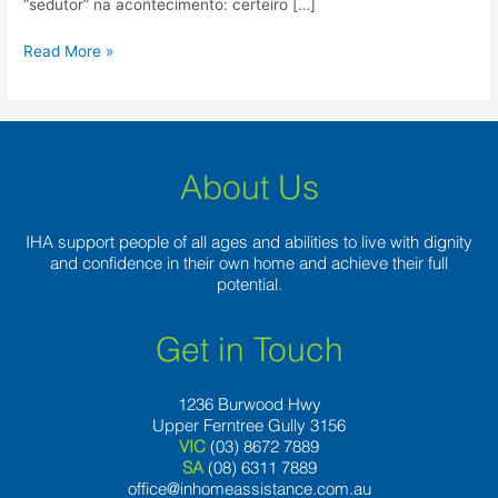
“sedutor” na acontecimento: certeiro […]
Read More »
About Us
IHA support people of all ages and abilities to live with dignity
and confidence in their own home and achieve their full
potential.
Get in Touch
1236 Burwood Hwy
Upper Ferntree Gully 3156
VIC
(03) 8672 7889
SA
(08) 6311 7889
office@inhomeassistance.com.au