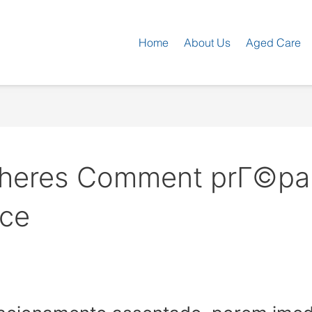
Home
About Us
Aged Care
ulheres Comment prГ©pa
nce