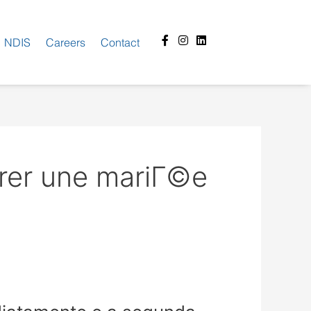
Facebook-
Instagram
Linkedin
NDIS
Careers
Contact
f
rer une mariГ©e