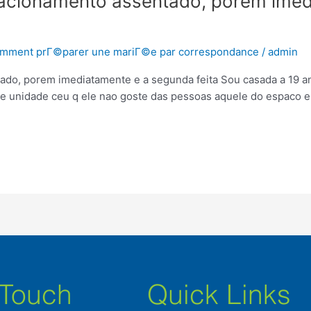
lacionamento assentado, porem imed
omment prГ©parer une mariГ©e par correspondance
/
admin
do, porem imediatamente e a segunda feita Sou casada a 19 an
re unidade ceu q ele nao goste das pessoas aquele do espaco e
 Touch
Quick Links