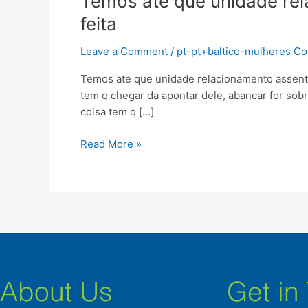
Temos ate que unidade re
ate
feita
que
unidade
Leave a Comment
/
pt-pt+baltico-mulheres C
relacionamento
Temos ate que unidade relacionamento assenta
assentado,
tem q chegar da apontar dele, abancar for sob
porem
coisa tem q […]
imediatamente
e
Read More »
a
segunda
feita
About Us
Get in