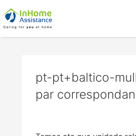
Skip
to
content
pt-pt+baltico-m
par corresponda
Temos