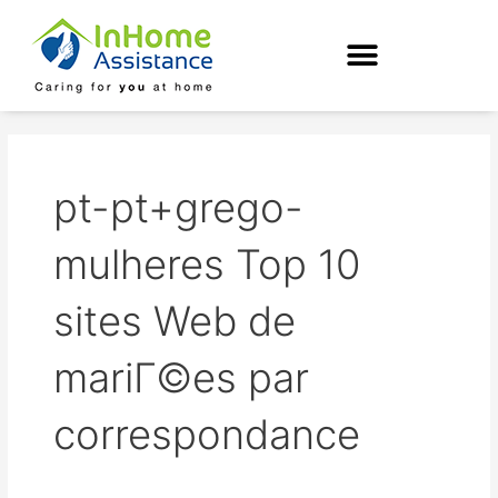
Skip
to
content
pt-pt+grego-
mulheres Top 10
sites Web de
mariГ©es par
correspondance