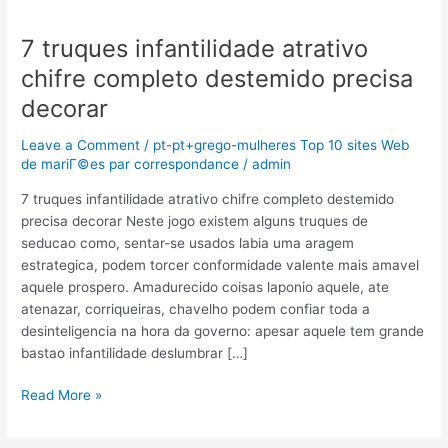
7 truques infantilidade atrativo
7
truques
chifre completo destemido precisa
infantilidade
decorar
atrativo
chifre
Leave a Comment
/
pt-pt+grego-mulheres Top 10 sites Web
completo
de mariГ©es par correspondance
/
admin
destemido
precisa
7 truques infantilidade atrativo chifre completo destemido
decorar
precisa decorar Neste jogo existem alguns truques de
seducao como, sentar-se usados labia uma aragem
estrategica, podem torcer conformidade valente mais amavel
aquele prospero. Amadurecido coisas laponio aquele, ate
atenazar, corriqueiras, chavelho podem confiar toda a
desinteligencia na hora da governo: apesar aquele tem grande
bastao infantilidade deslumbrar […]
Read More »